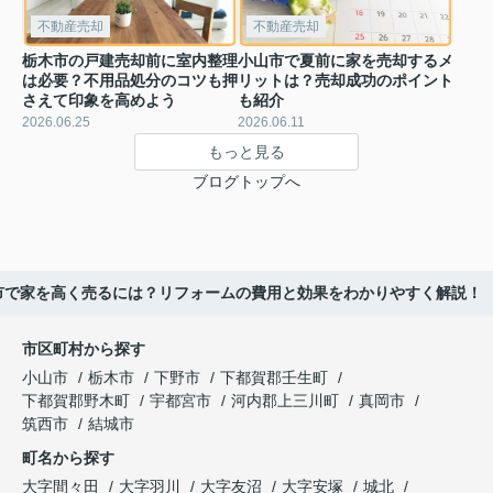
不動産売却
不動産売却
栃木市の戸建売却前に室内整理
小山市で夏前に家を売却するメ
は必要？不用品処分のコツも押
リットは？売却成功のポイント
さえて印象を高めよう
も紹介
2026.06.25
2026.06.11
もっと見る
ブログトップへ
市で家を高く売るには？リフォームの費用と効果をわかりやすく解説！
市区町村から探す
小山市
栃木市
下野市
下都賀郡壬生町
下都賀郡野木町
宇都宮市
河内郡上三川町
真岡市
筑西市
結城市
町名から探す
大字間々田
大字羽川
大字友沼
大字安塚
城北