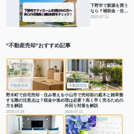
下野市で新築を買う
なら？補助金・住環
境・購入のポイント
2025.07.12
を徹底解説
”不動産売却”おすすめ記事
不動産売却
不動産売却
野木町で自宅売却・住み替えを
小山市で売却前の庭木と雑草整
する際の注意点は？税金や進め
理は必要？高く早く売るための
方を解説
外回り対策を解説
2026.07.26
2026.07.11