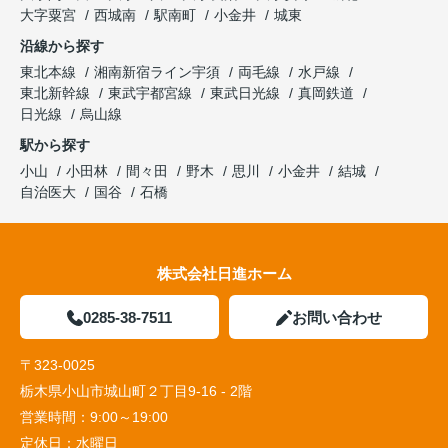
大字粟宮
西城南
駅南町
小金井
城東
沿線から探す
東北本線
湘南新宿ライン宇須
両毛線
水戸線
東北新幹線
東武宇都宮線
東武日光線
真岡鉄道
日光線
烏山線
駅から探す
小山
小田林
間々田
野木
思川
小金井
結城
自治医大
国谷
石橋
株式会社日進ホーム
0285-38-7511
お問い合わせ
〒323-0025
栃木県小山市城山町２丁目9-16 - 2階
営業時間：
9:00～19:00
定休日：
水曜日