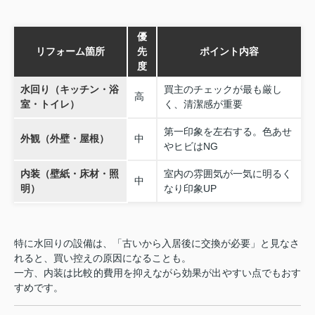
優
リフォーム箇所
先
ポイント内容
度
水回り（キッチン・浴
買主のチェックが最も厳し
高
室・トイレ）
く、清潔感が重要
第一印象を左右する。色あせ
外観（外壁・屋根）
中
やヒビはNG
内装（壁紙・床材・照
室内の雰囲気が一気に明るく
中
明）
なり印象UP
特に水回りの設備は、「古いから入居後に交換が必要」と見なさ
れると、買い控えの原因になることも。
一方、内装は比較的費用を抑えながら効果が出やすい点でもおす
すめです。