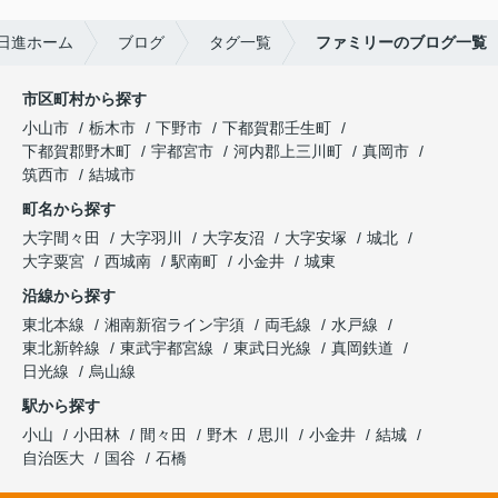
日進ホーム
ブログ
タグ一覧
ファミリーのブログ一覧
市区町村から探す
小山市
栃木市
下野市
下都賀郡壬生町
下都賀郡野木町
宇都宮市
河内郡上三川町
真岡市
筑西市
結城市
町名から探す
大字間々田
大字羽川
大字友沼
大字安塚
城北
大字粟宮
西城南
駅南町
小金井
城東
沿線から探す
東北本線
湘南新宿ライン宇須
両毛線
水戸線
東北新幹線
東武宇都宮線
東武日光線
真岡鉄道
日光線
烏山線
駅から探す
小山
小田林
間々田
野木
思川
小金井
結城
自治医大
国谷
石橋