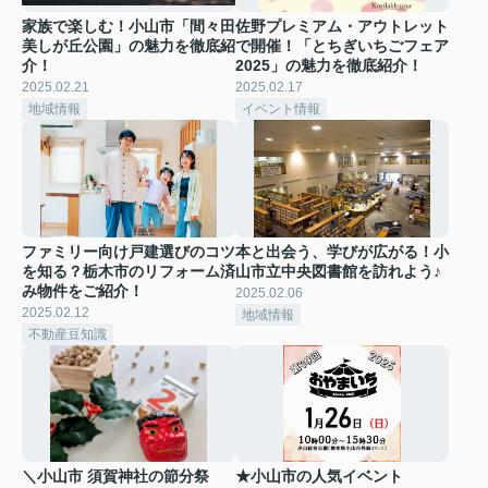
家族で楽しむ！小山市「間々田
佐野プレミアム・アウトレット
美しが丘公園」の魅力を徹底紹
で開催！「とちぎいちごフェア
介！
2025」の魅力を徹底紹介！
2025.02.21
2025.02.17
地域情報
イベント情報
ファミリー向け戸建選びのコツ
本と出会う、学びが広がる！小
を知る？栃木市のリフォーム済
山市立中央図書館を訪れよう♪
み物件をご紹介！
2025.02.06
2025.02.12
地域情報
不動産豆知識
＼小山市 須賀神社の節分祭
★小山市の人気イベント