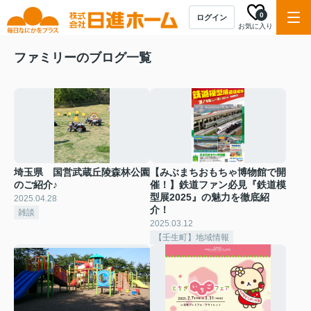
0
ログイン
お気に入り
ファミリーのブログ一覧
埼玉県 国営武蔵丘陵森林公園
【みぶまちおもちゃ博物館で開
のご紹介♪
催！】鉄道ファン必見『鉄道模
型展2025』の魅力を徹底紹
2025.04.28
介！
雑談
2025.03.12
【壬生町】地域情報