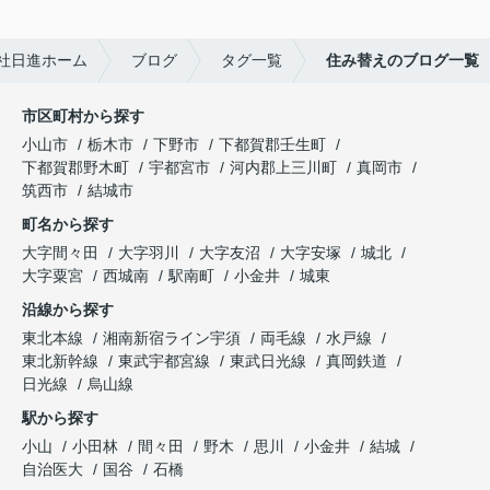
社日進ホーム
ブログ
タグ一覧
住み替えのブログ一覧
市区町村から探す
小山市
栃木市
下野市
下都賀郡壬生町
下都賀郡野木町
宇都宮市
河内郡上三川町
真岡市
筑西市
結城市
町名から探す
大字間々田
大字羽川
大字友沼
大字安塚
城北
大字粟宮
西城南
駅南町
小金井
城東
沿線から探す
東北本線
湘南新宿ライン宇須
両毛線
水戸線
東北新幹線
東武宇都宮線
東武日光線
真岡鉄道
日光線
烏山線
駅から探す
小山
小田林
間々田
野木
思川
小金井
結城
自治医大
国谷
石橋