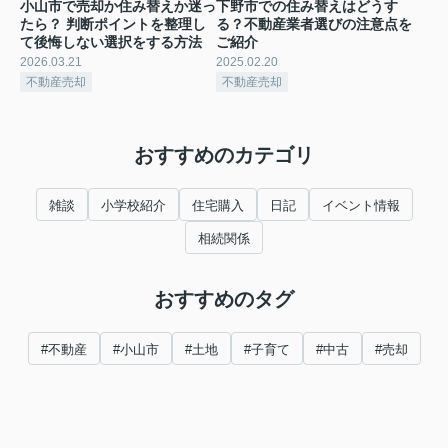
小山市で売却か住み替えか迷っ
下野市での住み替えはどうす
たら？ 判断ポイントを整理し
る？不動産業者選びの注意点を
て後悔しない選択をする方法
ご紹介
2026.03.21
2025.02.20
不動産売却
不動産売却
おすすめのカテゴリ
雑談
小学校紹介
住宅購入
日記
イベント情報
相続関係
おすすめのタグ
#不動産
#小山市
#土地
#子育て
#中古
#売却