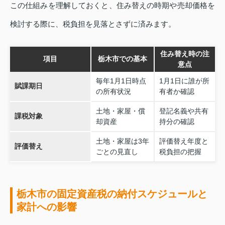
この仕組みを理解しておくと、住み替えの時期や売却価格を
検討する際に、税負担を見落とさずに済みます。
住み替え時の注
項目
栃木市での基本
意点
毎年1月1日時点
1月1日に誰が所
賦課期日
の所有状況
有者か確認
土地・家屋・償
登記名義や共有
課税対象
却資産
持分の確認
土地・家屋は3年
評価替え年度と
評価替え
ごとの見直し
税負担の把握
栃木市の固定資産税の納付スケジュールと
家計への影響