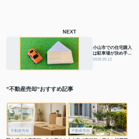
NEXT
小山市での住宅購入
は駐車場が決め手？
小山市の土地と間取
2026.05.12
り選びのコツ
”不動産売却”おすすめ記事
不動産売却
不動産売却