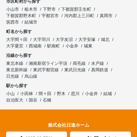
市区町村から探す
小山市
栃木市
下野市
下都賀郡壬生町
下都賀郡野木町
宇都宮市
河内郡上三川町
真岡市
筑西市
結城市
町名から探す
大字間々田
大字羽川
大字友沼
大字安塚
城北
大字粟宮
西城南
駅南町
小金井
城東
沿線から探す
東北本線
湘南新宿ライン宇須
両毛線
水戸線
東北新幹線
東武宇都宮線
東武日光線
真岡鉄道
日光線
烏山線
駅から探す
小山
小田林
間々田
野木
思川
小金井
結城
自治医大
国谷
石橋
株式会社日進ホーム