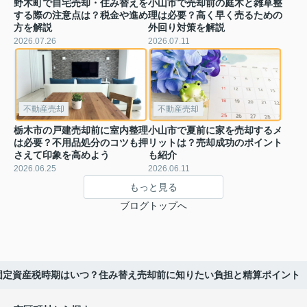
野木町で自宅売却・住み替えを
小山市で売却前の庭木と雑草整
する際の注意点は？税金や進め
理は必要？高く早く売るための
方を解説
外回り対策を解説
2026.07.26
2026.07.11
不動産売却
不動産売却
栃木市の戸建売却前に室内整理
小山市で夏前に家を売却するメ
は必要？不用品処分のコツも押
リットは？売却成功のポイント
さえて印象を高めよう
も紹介
2026.06.25
2026.06.11
もっと見る
ブログトップへ
固定資産税時期はいつ？住み替え売却前に知りたい負担と精算ポイント