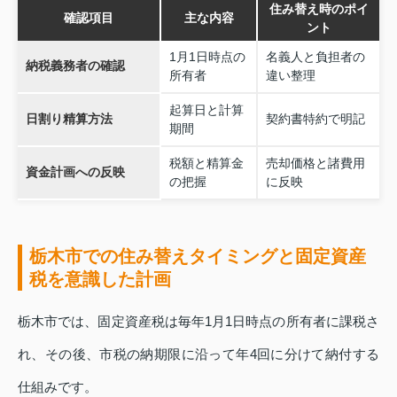
住み替え時のポイ
確認項目
主な内容
ント
1月1日時点の
名義人と負担者の
納税義務者の確認
所有者
違い整理
起算日と計算
日割り精算方法
契約書特約で明記
期間
税額と精算金
売却価格と諸費用
資金計画への反映
の把握
に反映
栃木市での住み替えタイミングと固定資産
税を意識した計画
栃木市では、固定資産税は毎年1月1日時点の所有者に課税さ
れ、その後、市税の納期限に沿って年4回に分けて納付する
仕組みです。