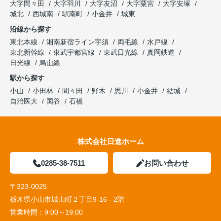
大字間々田
大字羽川
大字友沼
大字粟宮
大字安塚
城北
西城南
駅南町
小金井
城東
沿線から探す
東北本線
湘南新宿ライン宇須
両毛線
水戸線
東北新幹線
東武宇都宮線
東武日光線
真岡鉄道
日光線
烏山線
駅から探す
小山
小田林
間々田
野木
思川
小金井
結城
自治医大
国谷
石橋
株式会社日進ホーム
0285-38-7511
お問い合わせ
〒323-0025
栃木県小山市城山町２丁目9-16 - 2階
営業時間：
9:00～19:00