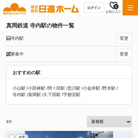
0
ログイン
お気に入り
真岡鉄道 寺内駅の物件一覧
寺内駅
変更
募集中
変更
おすすめの駅
小山駅
/
小田林駅
/
間々田駅
/
思川駅
/
小金井駅
/
野木駅
/
寺内駅
/
真岡駅
/
久下田駅
/
宇都宮駅
1
件
倉庫