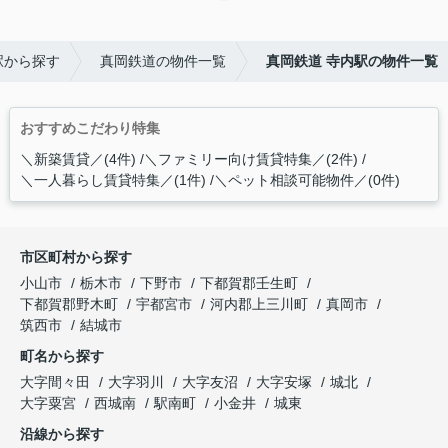
駅から探す
真岡鉄道の物件一覧
真岡鉄道 寺内駅の物件一覧
おすすめこだわり特集
＼新築賃貸／(4件)
＼ファミリー向け賃貸特集／(2件)
＼一人暮らし賃貸特集／(1件)
＼ペット相談可能物件／(0件)
市区町村から探す
小山市
栃木市
下野市
下都賀郡壬生町
下都賀郡野木町
宇都宮市
河内郡上三川町
真岡市
筑西市
結城市
町名から探す
大字間々田
大字羽川
大字友沼
大字安塚
城北
大字粟宮
西城南
駅南町
小金井
城東
沿線から探す