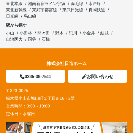
東北本線
湘南新宿ライン宇須
両毛線
水戸線
東北新幹線
東武宇都宮線
東武日光線
真岡鉄道
日光線
烏山線
駅から探す
小山
小田林
間々田
野木
思川
小金井
結城
自治医大
国谷
石橋
株式会社日進ホーム
0285-38-7511
お問い合わせ
〒323-0025
栃木県小山市城山町２丁目9-16 - 2階
営業時間：
9:00～19:00
定休日：
水曜日