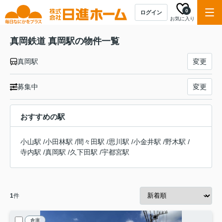
0
ログイン
お気に入り
真岡鉄道 真岡駅の物件一覧
真岡駅
変更
募集中
変更
おすすめの駅
小山駅
/
小田林駅
/
間々田駅
/
思川駅
/
小金井駅
/
野木駅
/
寺内駅
/
真岡駅
/
久下田駅
/
宇都宮駅
1
件
倉庫