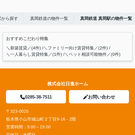
駅から探す
真岡鉄道の物件一覧
真岡鉄道 真岡駅の物件一覧
おすすめこだわり特集
＼新築賃貸／(4件)
＼ファミリー向け賃貸特集／(2件)
＼一人暮らし賃貸特集／(1件)
＼ペット相談可能物件／(0件)
株式会社日進ホーム
0285-38-7511
お問い合わせ
〒323-0025
栃木県小山市城山町２丁目9-16 - 2階
営業時間：
9:00～19:00
定休日：
水曜日