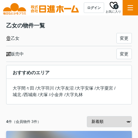
0
ログイン
お気に入り
乙女の物件一覧
乙女
変更
販売中
変更
おすすめのエリア
大字間々田
/
大字羽川
/
大字友沼
/
大字安塚
/
大字粟宮
/
城北
/
西城南
/
犬塚
/
小金井
/
大字丸林
4
件（会員物件 3件）