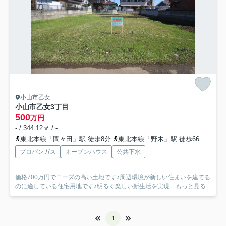
小山市乙女
小山市乙女3丁目
500
万円
- / 344.12㎡ / -
東北本線「間々田」駅 徒歩8分
東北本線「野木」駅 徒歩66分
東北
プロパンガス
オープンハウス
公共下水
価格700万円でニーズの高い土地です♪周辺環境が新しい住まいを建てる
のに適している住宅用地です♪明るく楽しい新生活を実現...
もっと見る
1