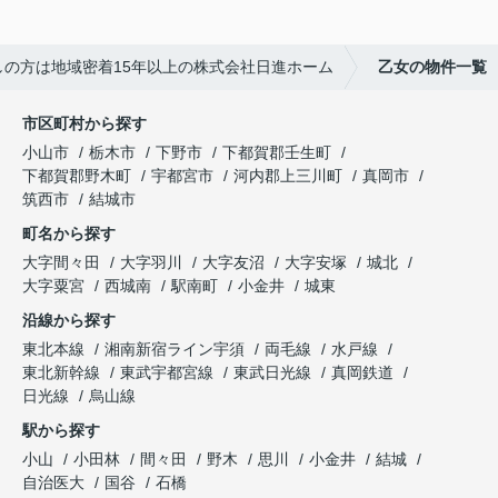
の方は地域密着15年以上の株式会社日進ホーム
乙女の物件一覧
市区町村から探す
小山市
栃木市
下野市
下都賀郡壬生町
下都賀郡野木町
宇都宮市
河内郡上三川町
真岡市
筑西市
結城市
町名から探す
大字間々田
大字羽川
大字友沼
大字安塚
城北
大字粟宮
西城南
駅南町
小金井
城東
沿線から探す
東北本線
湘南新宿ライン宇須
両毛線
水戸線
東北新幹線
東武宇都宮線
東武日光線
真岡鉄道
日光線
烏山線
駅から探す
小山
小田林
間々田
野木
思川
小金井
結城
自治医大
国谷
石橋