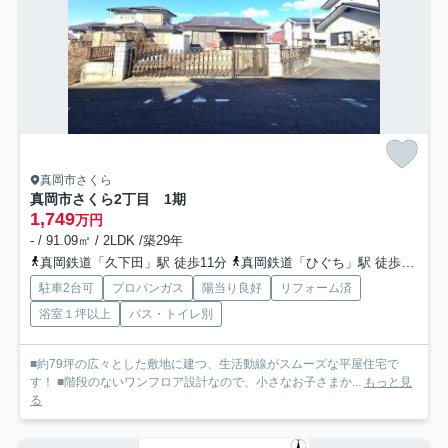
真岡市さくら
真岡市さくら2丁目 1期
1,749
万円
- / 91.09㎡ / 2LDK /築29年
真岡鉄道「久下田」駅 徒歩11分
真岡鉄道「ひぐち」駅 徒歩35分
駐車2台可
プロパンガス
陽当り良好
リフォーム済
浴室１坪以上
バス・トイレ別
■約79坪の広々とした敷地に建つ、生活動線がスムーズな平屋住宅で
す！ ■階段のないワンフロア設計なので、小さなお子さまか...
もっと見
る