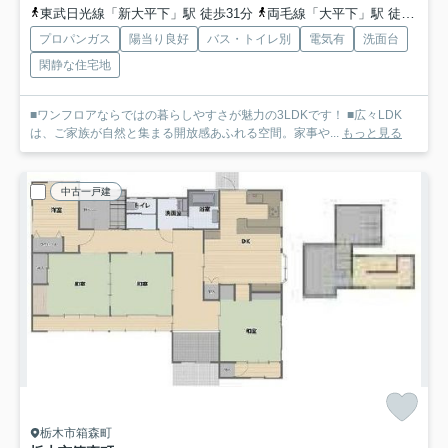
東武日光線「新大平下」駅 徒歩31分
両毛線「大平下」駅 徒歩42分
プロパンガス
陽当り良好
バス・トイレ別
電気有
洗面台
閑静な住宅地
■ワンフロアならではの暮らしやすさが魅力の3LDKです！ ■広々LDK
は、ご家族が自然と集まる開放感あふれる空間。家事や...
もっと見る
中古一戸建
栃木市箱森町