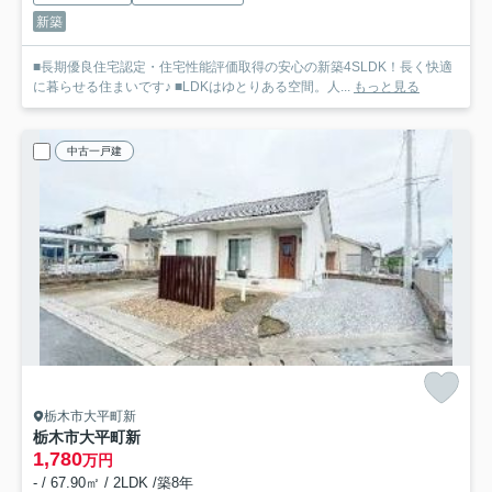
新築
■長期優良住宅認定・住宅性能評価取得の安心の新築4SLDK！長く快適
に暮らせる住まいです♪ ■LDKはゆとりある空間。人...
もっと見る
中古一戸建
栃木市大平町新
栃木市大平町新
1,780
万円
- / 67.90㎡ / 2LDK /築8年