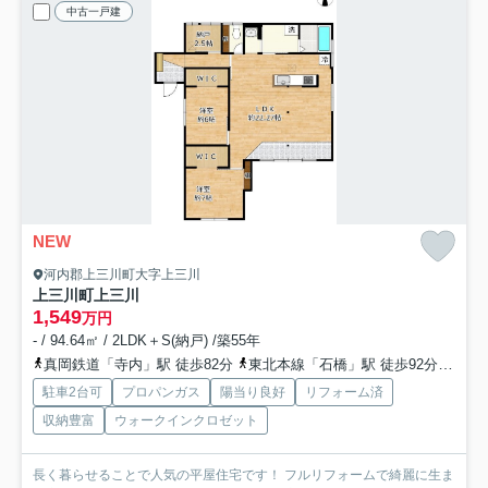
中古一戸建
NEW
河内郡上三川町大字上三川
上三川町上三川
1,549
万円
- / 94.64㎡ / 2LDK＋S(納戸) /築55年
真岡鉄道「寺内」駅 徒歩82分
東北本線「石橋」駅 徒歩92分
真岡
駐車2台可
プロパンガス
陽当り良好
リフォーム済
収納豊富
ウォークインクロゼット
長く暮らせることで人気の平屋住宅です！ フルリフォームで綺麗に生ま