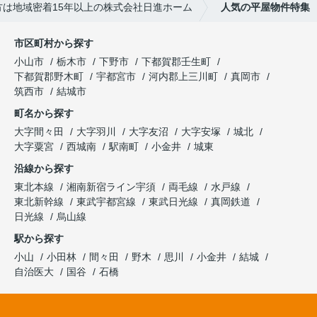
は地域密着15年以上の株式会社日進ホーム
人気の平屋物件特集
市区町村から探す
小山市
栃木市
下野市
下都賀郡壬生町
下都賀郡野木町
宇都宮市
河内郡上三川町
真岡市
筑西市
結城市
町名から探す
大字間々田
大字羽川
大字友沼
大字安塚
城北
大字粟宮
西城南
駅南町
小金井
城東
沿線から探す
東北本線
湘南新宿ライン宇須
両毛線
水戸線
東北新幹線
東武宇都宮線
東武日光線
真岡鉄道
日光線
烏山線
駅から探す
小山
小田林
間々田
野木
思川
小金井
結城
自治医大
国谷
石橋