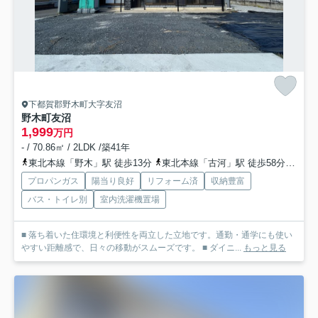
下都賀郡野木町大字友沼
野木町友沼
1,999
万円
- / 70.86㎡ / 2LDK /築41年
東北本線「野木」駅 徒歩13分
東北本線「古河」駅 徒歩58分
東北
プロパンガス
陽当り良好
リフォーム済
収納豊富
バス・トイレ別
室内洗濯機置場
■ 落ち着いた住環境と利便性を両立した立地です。通勤・通学にも使い
やすい距離感で、日々の移動がスムーズです。 ■ ダイニ...
もっと見る