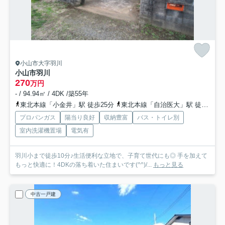
小山市大字羽川
小山市羽川
270
万円
- / 94.94㎡ / 4DK /築55年
東北本線「小金井」駅 徒歩25分
東北本線「自治医大」駅 徒歩64分
プロパンガス
陽当り良好
収納豊富
バス・トイレ別
室内洗濯機置場
電気有
羽川小まで徒歩10分♪生活便利な立地で、子育て世代にも◎ 手を加えて
もっと快適に！4DKの落ち着いた住まいです(^^)/...
もっと見る
中古一戸建