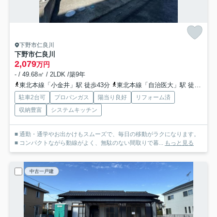
下野市仁良川
下野市仁良川
2,079
万円
- / 49.68㎡ / 2LDK /築9年
東北本線「小金井」駅 徒歩43分
東北本線「自治医大」駅 徒歩49分
駐車2台可
プロパンガス
陽当り良好
リフォーム済
収納豊富
システムキッチン
■ 通勤・通学やお出かけもスムーズで、毎日の移動がラクになります。
■ コンパクトながら動線がよく、無駄のない間取りで暮...
もっと見る
中古一戸建