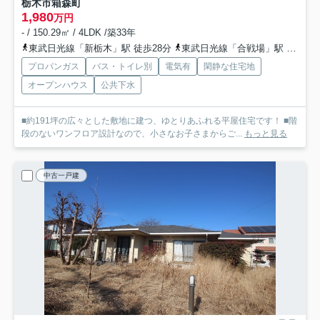
栃木市箱森町
1,980
万円
- / 150.29㎡ / 4LDK /築33年
東武日光線「新栃木」駅 徒歩28分
東武日光線「合戦場」駅 徒歩36分
プロパンガス
バス・トイレ別
電気有
閑静な住宅地
オープンハウス
公共下水
■約191坪の広々とした敷地に建つ、ゆとりあふれる平屋住宅です！ ■階
段のないワンフロア設計なので、小さなお子さまからご...
もっと見る
中古一戸建