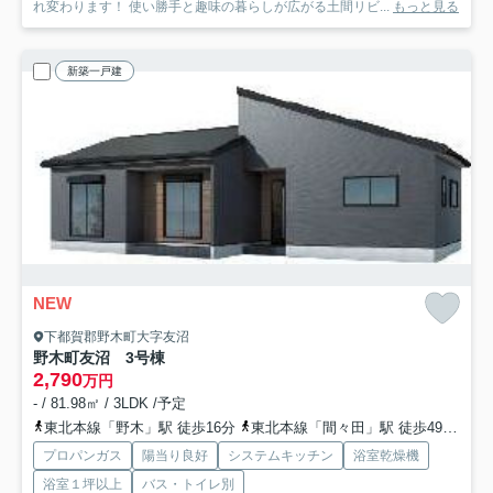
れ変わります！ 使い勝手と趣味の暮らしが広がる土間リビ...
もっと見る
新築一戸建
NEW
下都賀郡野木町大字友沼
野木町友沼 3号棟
2,790
万円
- / 81.98㎡ / 3LDK /予定
東北本線「野木」駅 徒歩16分
東北本線「間々田」駅 徒歩49分
東
プロパンガス
陽当り良好
システムキッチン
浴室乾燥機
浴室１坪以上
バス・トイレ別