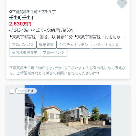
下都賀郡壬生町大字壬生丁
壬生町壬生丁
2,630
万円
- / 142.48㎡ / 4LDK＋S(納戸) /築30年
東武宇都宮線「国谷」駅 徒歩11分
東武宇都宮線「おもちゃのまち」駅 徒歩34分
プロパンガス
収納豊富
システムキッチン
バス・トイレ別
室内洗濯機置場
フローリング
下都賀郡壬生町の物件はまだ他にもございます！お引っ越しをお考えな
ら、ご希望条件などと併せてお問い合わせください(^^)
中古一戸建