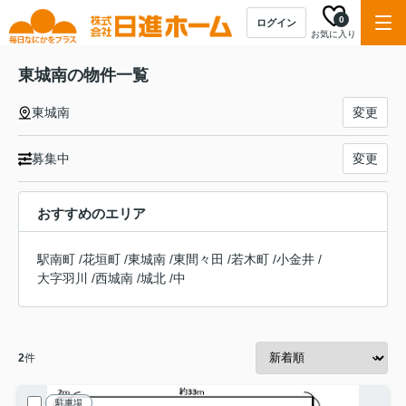
0
ログイン
お気に入り
東城南の物件一覧
東城南
変更
募集中
変更
おすすめのエリア
駅南町
/
花垣町
/
東城南
/
東間々田
/
若木町
/
小金井
/
大字羽川
/
西城南
/
城北
/
中
2
件
駐車場