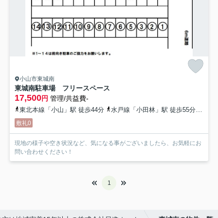
小山市東城南
東城南駐車場 フリースペース
17,500
円
管理/共益費-
東北本線「小山」駅 徒歩44分
水戸線「小田林」駅 徒歩55分
水戸
敷礼0
現地の様子や空き状況など、気になる事がございましたら、お気軽にお
問い合わせください！
1