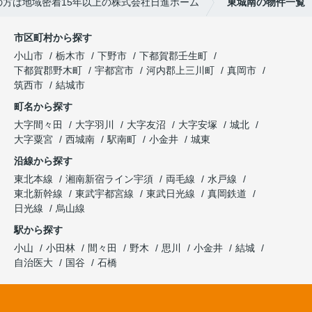
方は地域密着15年以上の株式会社日進ホーム
東城南の物件一覧
市区町村から探す
小山市
栃木市
下野市
下都賀郡壬生町
下都賀郡野木町
宇都宮市
河内郡上三川町
真岡市
筑西市
結城市
町名から探す
大字間々田
大字羽川
大字友沼
大字安塚
城北
大字粟宮
西城南
駅南町
小金井
城東
沿線から探す
東北本線
湘南新宿ライン宇須
両毛線
水戸線
東北新幹線
東武宇都宮線
東武日光線
真岡鉄道
日光線
烏山線
駅から探す
小山
小田林
間々田
野木
思川
小金井
結城
自治医大
国谷
石橋