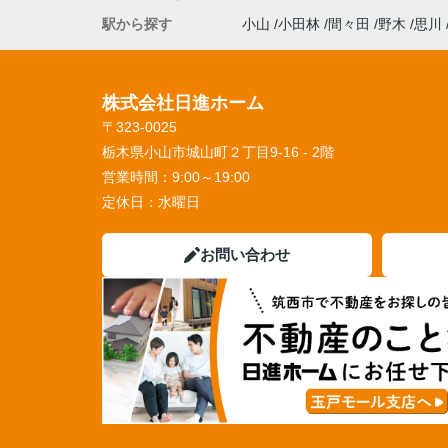
駅から探す
小山
小田林
間々田
野木
思川
株式会社日進ホーム
〒323-0025
栃木県小山市城山町２丁目9-16 - 2階
営業時間：
9:00～19:00
定休日：
水曜日
お問い合わせ