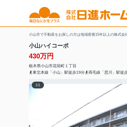
小山市で不動産をお探しの方は地域密着15年以上の株式会
小山ハイコーポ
430万円
栃木県
小山市
花垣町
１丁目
東北本線「小山」駅徒歩19分
両毛線「思川」駅徒歩
1
/
1