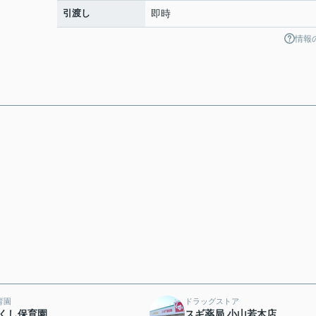
引渡し
即時
情報
育園
ドラッグストア
くし保育園
スギ薬局 小山若木店