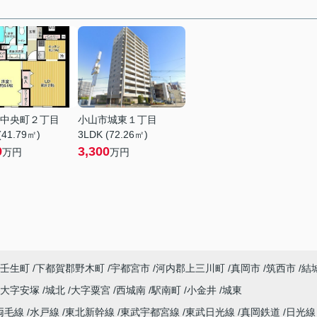
中央町２丁目
小山市城東１丁目
(41.79㎡)
3LDK (72.26㎡)
9
3,300
万円
万円
壬生町
下都賀郡野木町
宇都宮市
河内郡上三川町
真岡市
筑西市
結
大字安塚
城北
大字粟宮
西城南
駅南町
小金井
城東
両毛線
水戸線
東北新幹線
東武宇都宮線
東武日光線
真岡鉄道
日光