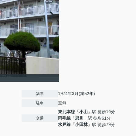
1974年3月(築52年)
築年
空無
駐車
東北本線
「
小山
」駅 徒歩19分
両毛線
「
思川
」駅 徒歩61分
交通
水戸線
「
小田林
」駅 徒歩79分