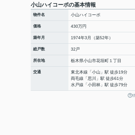
小山ハイコーポの基本情報
物件名
小山ハイコーポ
価格
430万円
築年月
1974年3月（築52年）
総戸数
32戸
所在地
栃木県
小山市
花垣町
１丁目
交通
東北本線
「
小山
」駅 徒歩19分
両毛線
「
思川
」駅 徒歩61分
水戸線
「
小田林
」駅 徒歩79分