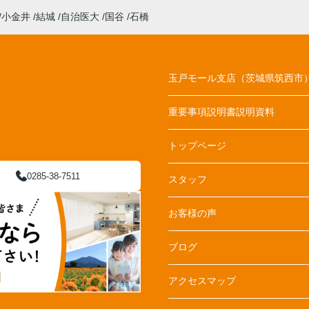
小金井
結城
自治医大
国谷
石橋
玉戸モール支店（茨城県筑西市
重要事項説明書説明資料
トップページ
0285-38-7511
スタッフ
お客様の声
ブログ
アクセスマップ