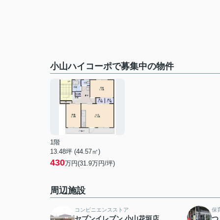
小山ハイコーポで募集中の物件
1階
13.48坪 (44.57㎡)
430
万円(31.9万円/坪)
周辺施設
コンビニエンスストア
保
セブンイレブン 小山花垣店
つ