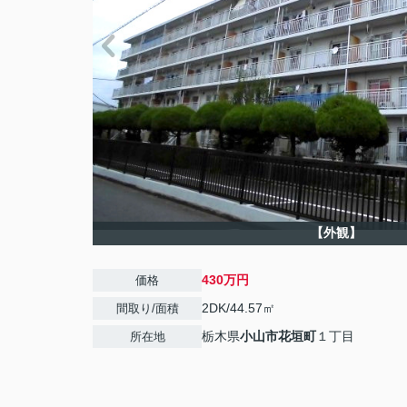
【外観】
430万円
価格
2DK/44.57㎡
間取り/面積
栃木県
小山市
花垣町
１丁目
所在地