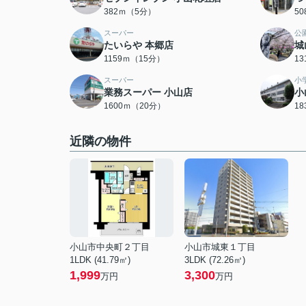
382ｍ（5分）
5
スーパー
公
たいらや 本郷店
城
1159ｍ（15分）
1
スーパー
小
業務スーパー 小山店
小
1600ｍ（20分）
1
近隣の物件
小山市中央町２丁目
小山市城東１丁目
1LDK (41.79㎡)
3LDK (72.26㎡)
1,999
3,300
万円
万円