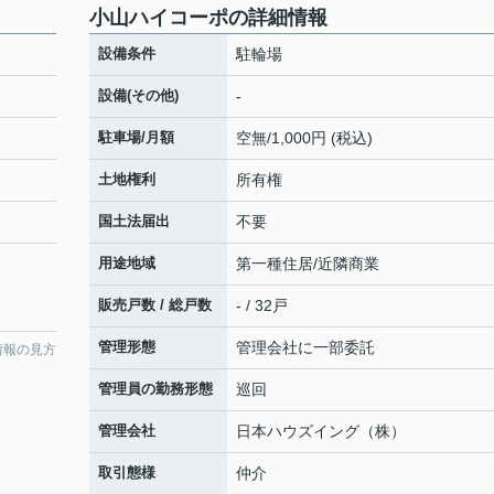
小山ハイコーポの詳細情報
設備条件
駐輪場
設備(その他)
-
駐車場/月額
空無/1,000円 (税込)
土地権利
所有権
国土法届出
不要
用途地域
第一種住居/近隣商業
販売戸数 / 総戸数
- / 32戸
管理形態
管理会社に一部委託
情報の見方
管理員の勤務形態
巡回
管理会社
日本ハウズイング（株）
取引態様
仲介