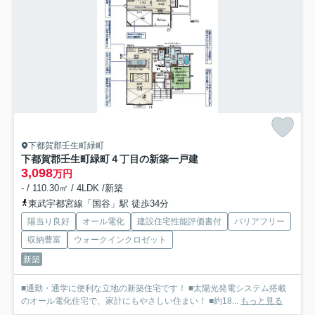
下都賀郡壬生町緑町
下都賀郡壬生町緑町４丁目の新築一戸建
3,098
万円
- / 110.30㎡ / 4LDK /新築
東武宇都宮線「国谷」駅 徒歩34分
陽当り良好
オール電化
建設住宅性能評価書付
バリアフリー
収納豊富
ウォークインクロゼット
新築
■通勤・通学に便利な立地の新築住宅です！ ■太陽光発電システム搭載
のオール電化住宅で、家計にもやさしい住まい！ ■約18...
もっと見る