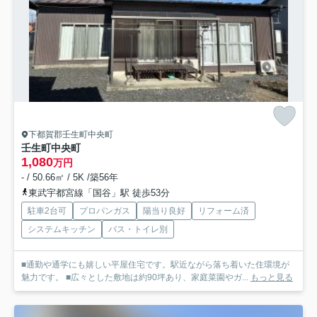
下都賀郡壬生町中央町
壬生町中央町
1,080
万円
- / 50.66㎡ / 5K /築56年
東武宇都宮線「国谷」駅 徒歩53分
駐車2台可
プロパンガス
陽当り良好
リフォーム済
システムキッチン
バス・トイレ別
■通勤や通学にも嬉しい平屋住宅です。駅近ながら落ち着いた住環境が
魅力です。 ■広々とした敷地は約90坪あり、家庭菜園やガ...
もっと見る