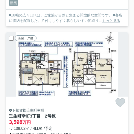
新築
■18帖の広々LDKは、ご家族が自然と集まる開放的な空間です。 ■各所
に収納を配置した、片付けしやすく暮らしやすい間取り...
もっと見る
新築一戸建
下都賀郡壬生町幸町
壬生町幸町3丁目 2号棟
3,598
万円
- / 108.02㎡ / 4LDK /予定