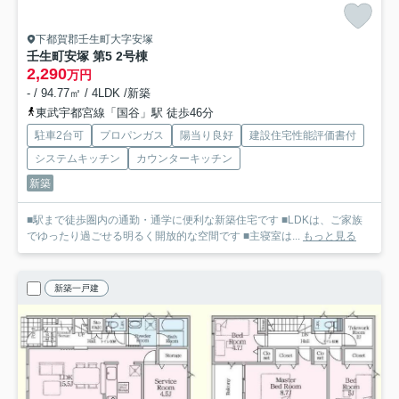
下都賀郡壬生町大字安塚
壬生町安塚 第5 2号棟
2,290
万円
- / 94.77㎡ / 4LDK /新築
東武宇都宮線「国谷」駅 徒歩46分
駐車2台可
プロパンガス
陽当り良好
建設住宅性能評価書付
システムキッチン
カウンターキッチン
新築
■駅まで徒歩圏内の通勤・通学に便利な新築住宅です ■LDKは、ご家族
でゆったり過ごせる明るく開放的な空間です ■主寝室は...
もっと見る
新築一戸建