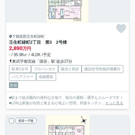
下都賀郡壬生町緑町
壬生町緑町2丁目 第3 2号棟
2,890
万円
- / 95.98㎡ / 4LDK /予定
東武宇都宮線「国谷」駅 徒歩27分
駐車2台可
プロパンガス
陽当り良好
建設住宅性能評価書付
バリアフリー
収納豊富
新築
■駅まで徒歩圏内の便利な立地で、毎日の通勤・通学もスムーズです！
■LDKは家族が自然と集まる心地よい空間。対面キッチン...
もっと見る
新築一戸建