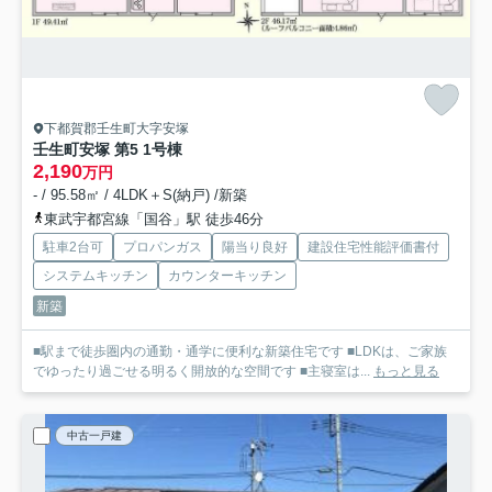
下都賀郡壬生町大字安塚
壬生町安塚 第5 1号棟
2,190
万円
- / 95.58㎡ / 4LDK＋S(納戸) /新築
東武宇都宮線「国谷」駅 徒歩46分
駐車2台可
プロパンガス
陽当り良好
建設住宅性能評価書付
システムキッチン
カウンターキッチン
新築
■駅まで徒歩圏内の通勤・通学に便利な新築住宅です ■LDKは、ご家族
でゆったり過ごせる明るく開放的な空間です ■主寝室は...
もっと見る
中古一戸建