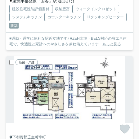
東武宇都宮線「国谷」駅 徒歩27分
建設住宅性能評価書付
収納豊富
ウォークインクロゼット
システムキッチン
カウンターキッチン
IHクッキングヒーター
新築
■通勤・通学に便利な駅近立地です♪ ■ZEH水準・BELS対応の省エネ住
宅で、快適性と家計へのやさしさを兼ね備えています...
もっと見る
新築一戸建
下都賀郡壬生町幸町