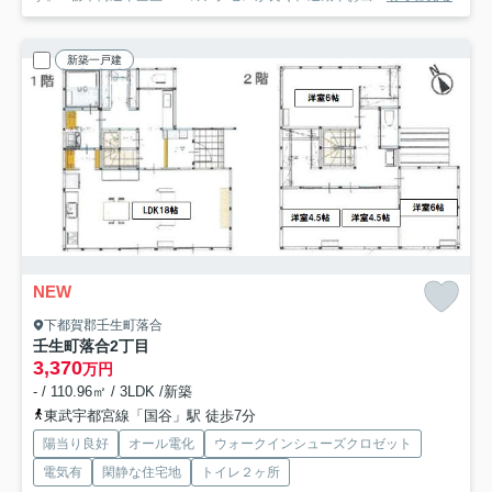
新築一戸建
NEW
下都賀郡壬生町落合
壬生町落合2丁目
3,370
万円
- / 110.96㎡ / 3LDK /新築
東武宇都宮線「国谷」駅 徒歩7分
陽当り良好
オール電化
ウォークインシューズクロゼット
電気有
閑静な住宅地
トイレ２ヶ所