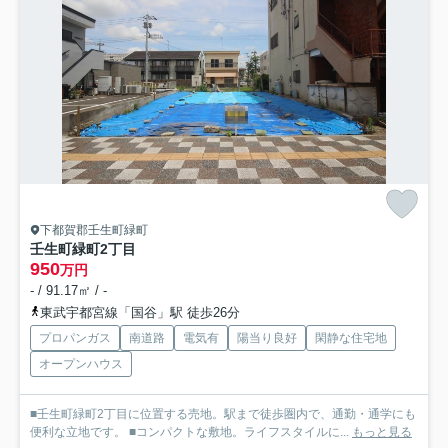
下都賀郡壬生町緑町
壬生町緑町2丁目
950
万円
- / 91.17㎡ / -
東武宇都宮線「国谷」駅 徒歩26分
プロパンガス
南道路
電気有
陽当り良好
閑静な住宅地
オープンハウス
■壬生町緑町2丁目に位置する売地。駅まで徒歩圏内で、通勤・通学にも
便利な立地です。 ■コンパクトな敷地。ライフスタイルに...
もっと見る