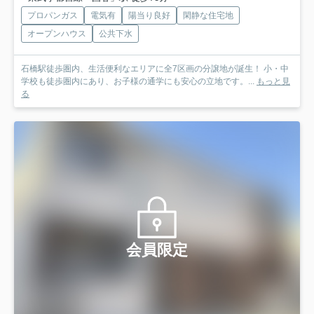
プロパンガス
電気有
陽当り良好
閑静な住宅地
オープンハウス
公共下水
石橋駅徒歩圏内、生活便利なエリアに全7区画の分譲地が誕生！ 小・中
学校も徒歩圏内にあり、お子様の通学にも安心の立地です。...
もっと見
る
会員限定