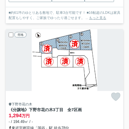
■約61坪のゆとりある敷地で、駐車3台可能です！ ■16帖超のLDKは家具
配置もしやすく、ご家族でゆったり過ごせます。 ...
もっと見る
売地
下野市花の木
《分譲地》下野市花の木3丁目 全7区画
1,294
万円
- / 194.49㎡ / -
東武宇都宮線「国谷」駅 徒歩78分