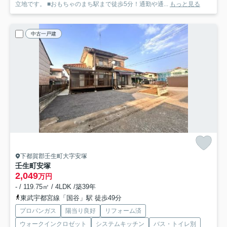
立地です。 ■おもちゃのまち駅まで徒歩5分！通勤や通...
もっと見る
中古一戸建
下都賀郡壬生町大字安塚
壬生町安塚
2,049
万円
- / 119.75㎡ / 4LDK /築39年
東武宇都宮線「国谷」駅 徒歩49分
プロパンガス
陽当り良好
リフォーム済
ウォークインクロゼット
システムキッチン
バス・トイレ別