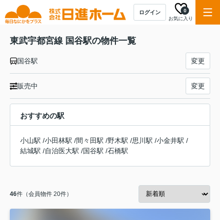
0
ログイン
お気に入り
東武宇都宮線 国谷駅の物件一覧
国谷駅
変更
販売中
変更
おすすめの駅
小山駅
/
小田林駅
/
間々田駅
/
野木駅
/
思川駅
/
小金井駅
/
結城駅
/
自治医大駅
/
国谷駅
/
石橋駅
46
件（会員物件 20件）