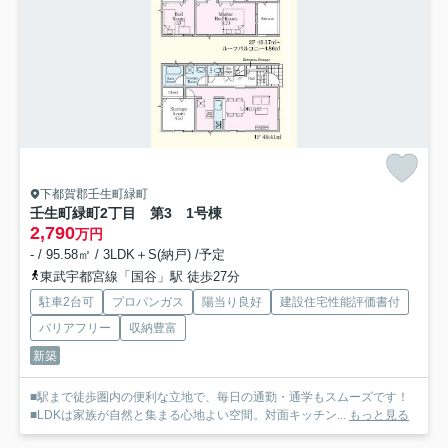
下都賀郡壬生町緑町
壬生町緑町2丁目 第3 1号棟
2,790
万円
- / 95.58㎡ / 3LDK＋S(納戸) /予定
東武宇都宮線「国谷」駅 徒歩27分
駐車2台可
プロパンガス
陽当り良好
建設住宅性能評価書付
バリアフリー
収納豊富
新築
■駅まで徒歩圏内の便利な立地で、毎日の通勤・通学もスムーズです！
■LDKは家族が自然と集まる心地よい空間。対面キッチン...
もっと見る