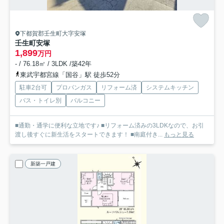
下都賀郡壬生町大字安塚
壬生町安塚
1,899
万円
- / 76.18㎡ / 3LDK /築42年
東武宇都宮線「国谷」駅 徒歩52分
駐車2台可
プロパンガス
リフォーム済
システムキッチン
バス・トイレ別
バルコニー
■通勤・通学に便利な立地です♪ ■リフォーム済みの3LDKなので、お引
渡し後すぐに新生活をスタートできます！ ■南庭付き...
もっと見る
新築一戸建