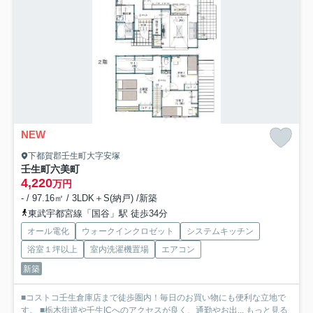
NEW
下都賀郡壬生町大字安塚
壬生町六美町
4,220
万円
- / 97.16㎡ / 3LDK＋S(納戸) /新築
東武宇都宮線「国谷」駅 徒歩34分
オール電化
ウォークインクロゼット
システムキッチン
浴室１坪以上
室内洗濯機置場
エアコン
新築
■コストコ壬生倉庫店まで徒歩圏内！毎日のお買い物にも便利な立地で
す。 ■栃木街道や壬生ICへのアクセスが良く、通勤やお出...
もっと見る