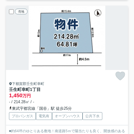
売地
下都賀郡壬生町幸町
壬生町幸町1丁目
1,450
万円
- / 214.28㎡ / -
東武宇都宮線「国谷」駅 徒歩25分
プロパンガス
電気有
オープンハウス
公共下水
■約64坪のゆとりある敷地！南道路5ｍで陽当たりも良く、開放感のある