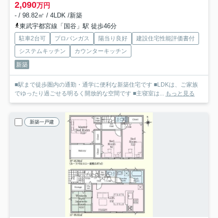
2,090
万円
- / 98.82㎡ / 4LDK /新築
東武宇都宮線「国谷」駅 徒歩46分
駐車2台可
プロパンガス
陽当り良好
建設住宅性能評価書付
システムキッチン
カウンターキッチン
新築
■駅まで徒歩圏内の通勤・通学に便利な新築住宅です ■LDKは、ご家族
でゆったり過ごせる明るく開放的な空間です ■主寝室は...
もっと見る
新築一戸建