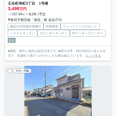
壬生町幸町3丁目 1号棟
3,498
万円
- / 107.94㎡ / 4LDK /予定
東武宇都宮線「国谷」駅 徒歩27分
建設住宅性能評価書付
収納豊富
ウォークインクロゼット
システムキッチン
カウンターキッチン
IHクッキングヒーター
新築
■通勤・通学に便利な駅近立地です♪ ■ZEH水準・BELS対応の省エネ住
宅で、快適性と家計へのやさしさを兼ね備えています...
もっと見る
中古一戸建