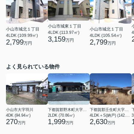
小山市城東１丁目
小山市城北１丁目
小山市城北１丁目
4LDK (113.97㎡)
4
4LDK (109.99㎡)
4LDK (105.54㎡)
3,159
万円
2,799
2,799
万円
万円
よく見られている物件
小山市大字羽川
下都賀郡野木町大字友沼
下都賀郡壬生町大字壬生丁
4DK (94.94㎡)
2LDK (70.86㎡)
4LDK＋S(納戸) (142.48㎡)
3
270
1,999
2,630
万円
万円
万円