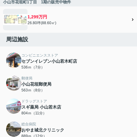
小山市花垣町1丁目 1期の販売中物件
1,299万円
26.80坪(88.60㎡)
周辺施設
コンビニエンスストア
セブンイレブン小山若木町店
536ｍ（7分）
郵便局
小山花垣郵便局
563ｍ（8分）
ドラッグストア
スギ薬局 小山若木店
804ｍ（11分）
総合病院
おやま城北クリニック
889ｍ（12分）