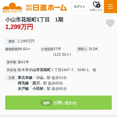
0
ログイン
お気に入り
小山市花垣町1丁目 1期
1,299万円
1,299万円
価格
88.60㎡
37坪
3LDK
建物面積
土地面積
間取り
(122.32㎡)
築41年
築年数
栃木県
小山市
花垣町
１丁目1647-7、1646-1、他
所在地
東北本線
「
小山
」駅 徒歩21分
交通
両毛線
「
思川
」駅 徒歩60分
水戸線
「
小田林
」駅 徒歩81分
お問い合わせ
無料