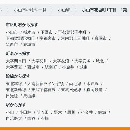
ム
小山市の物件一覧
小山駅
小山市花垣町1丁目 1期
市区町村から探す
小山市
栃木市
下野市
下都賀郡壬生町
下都賀郡野木町
宇都宮市
河内郡上三川町
真岡市
筑西市
結城市
町名から探す
大字間々田
大字羽川
大字友沼
大字安塚
城北
大字粟宮
西城南
駅南町
小金井
城東
沿線から探す
東北本線
湘南新宿ライン宇須
両毛線
水戸線
東北新幹線
東武宇都宮線
東武日光線
真岡鉄道
日光線
烏山線
駅から探す
小山
小田林
間々田
野木
思川
小金井
結城
自治医大
国谷
石橋