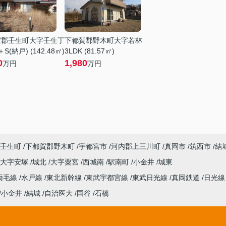
賀郡壬生町大字壬生丁
下都賀郡野木町大字若林
＋S(納戸) (142.48㎡)
3LDK (81.57㎡)
0
1,980
万円
万円
壬生町
下都賀郡野木町
宇都宮市
河内郡上三川町
真岡市
筑西市
結
大字安塚
城北
大字粟宮
西城南
駅南町
小金井
城東
両毛線
水戸線
東北新幹線
東武宇都宮線
東武日光線
真岡鉄道
日光
小金井
結城
自治医大
国谷
石橋