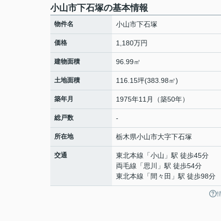
小山市下石塚の基本情報
物件名
小山市下石塚
価格
1,180万円
建物面積
96.99㎡
土地面積
116.15坪(383.98㎡)
築年月
1975年11月（築50年）
総戸数
-
所在地
栃木県
小山市
大字下石塚
交通
東北本線
「
小山
」駅 徒歩45分
両毛線
「
思川
」駅 徒歩54分
東北本線
「
間々田
」駅 徒歩98分