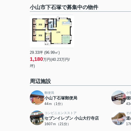
小山市下石塚で募集中の物件
29.33坪 (96.99㎡)
1,180
万円(40.23万円/
坪)
周辺施設
郵便局
小
小山下石塚郵便局
穂
44ｍ（1分）
4
コンビニエンスストア
そ
セブンイレブン 小山大行寺店
道
1607ｍ（21分）
1