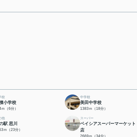
学校
中学校
積小学校
美田中学校
34ｍ（6分）
1383ｍ（18分）
の他
スーパー
の駅 思川
ベイシアスーパーマーケット
763ｍ（23分）
店
2669ｍ（34分）