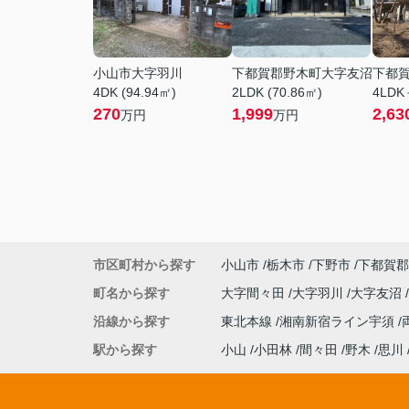
小山市大字羽川
下都賀郡野木町大字友沼
下都
4DK (94.94㎡)
2LDK (70.86㎡)
4LDK
270
1,999
2,63
万円
万円
市区町村から探す
小山市
栃木市
下野市
下都賀郡
町名から探す
大字間々田
大字羽川
大字友沼
沿線から探す
東北本線
湘南新宿ライン宇須
駅から探す
小山
小田林
間々田
野木
思川