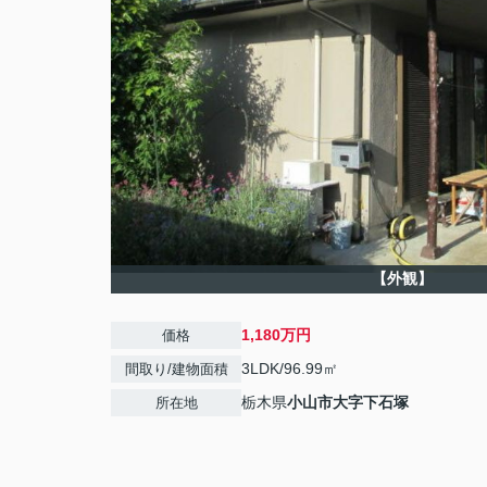
【外観】
1,180万円
価格
3LDK/96.99㎡
間取り/建物面積
栃木県
小山市
大字下石塚
所在地