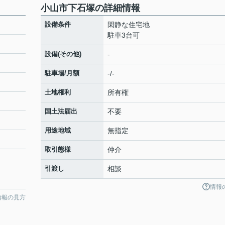
小山市下石塚の詳細情報
設備条件
閑静な住宅地
駐車3台可
設備(その他)
-
駐車場/月額
-/-
土地権利
所有権
国土法届出
不要
用途地域
無指定
取引態様
仲介
引渡し
相談
情報
情報の見方