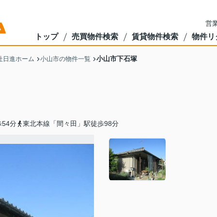
営業
トップ
売買物件検索
賃貸物件検索
物件リ
小山市下石塚
社日進ホーム
小山市の物件一覧
54分
東北本線「間々田」駅徒歩98分