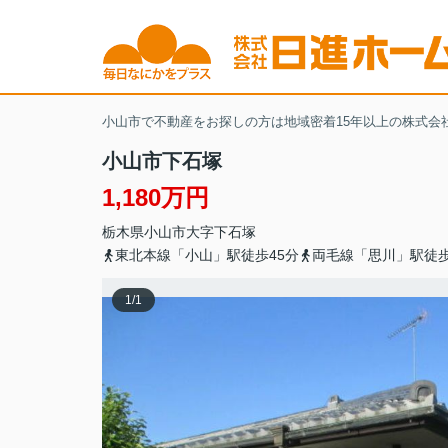
小山市で不動産をお探しの方は地域密着15年以上の株式会
小山市下石塚
1,180万円
栃木県
小山市
大字下石塚
東北本線「小山」駅徒歩45分
両毛線「思川」駅徒歩
1
/
1