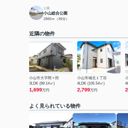
公園
小山総合公園
2860ｍ（36分）
近隣の物件
小山市大字間々田
小山市城北１丁目
3LDK (99.14㎡)
4LDK (105.54㎡)
4
1,699
2,799
2
万円
万円
よく見られている物件