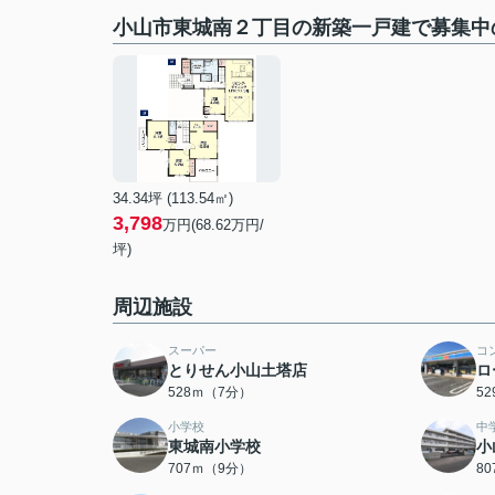
小山市東城南２丁目の新築一戸建で募集中
34.34坪 (113.54㎡)
3,798
万円(68.62万円/
坪)
周辺施設
スーパー
コ
とりせん小山土塔店
ロ
528ｍ（7分）
5
小学校
中
東城南小学校
小
707ｍ（9分）
8