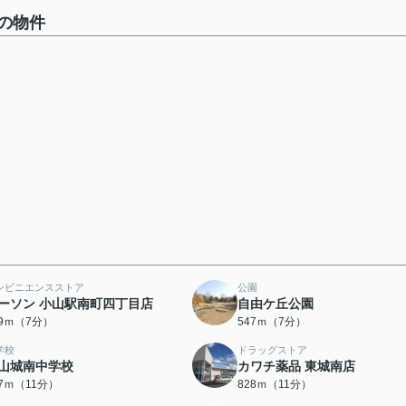
の物件
ンビニエンスストア
公園
ーソン 小山駅南町四丁目店
自由ケ丘公園
29ｍ（7分）
547ｍ（7分）
学校
ドラッグストア
山城南中学校
カワチ薬品 東城南店
07ｍ（11分）
828ｍ（11分）