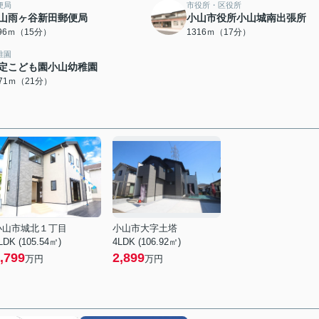
便局
市役所・区役所
山雨ヶ谷新田郵便局
小山市役所小山城南出張所
196ｍ（15分）
1316ｍ（17分）
稚園
定こども園小山幼稚園
671ｍ（21分）
小山市城北１丁目
小山市大字土塔
LDK (105.54㎡)
4LDK (106.92㎡)
,799
2,899
万円
万円