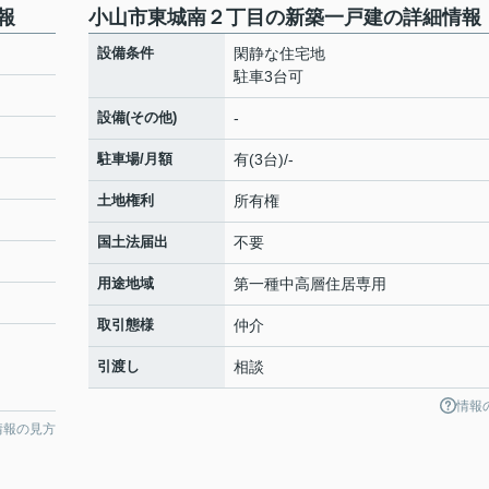
報
小山市東城南２丁目の新築一戸建の詳細情報
設備条件
閑静な住宅地
駐車3台可
設備(その他)
-
駐車場/月額
有(3台)/-
土地権利
所有権
国土法届出
不要
用途地域
第一種中高層住居専用
取引態様
仲介
引渡し
相談
情報
情報の見方