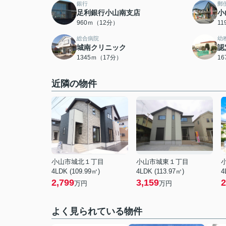
銀行
郵
足利銀行小山南支店
小
960ｍ（12分）
1
総合病院
幼
城南クリニック
認
1345ｍ（17分）
1
近隣の物件
小山市城北１丁目
小山市城東１丁目
4LDK (109.99㎡)
4LDK (113.97㎡)
4
2,799
3,159
2
万円
万円
よく見られている物件