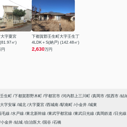
市大字粟宮
下都賀郡壬生町大字壬生丁
(81.97㎡)
4LDK＋S(納戸) (142.48㎡)
2,630
万円
万円
壬生町
下都賀郡野木町
宇都宮市
河内郡上三川町
真岡市
筑西市
結
大字安塚
城北
大字粟宮
西城南
駅南町
小金井
城東
両毛線
水戸線
東北新幹線
東武宇都宮線
東武日光線
真岡鉄道
日光
小金井
結城
自治医大
国谷
石橋