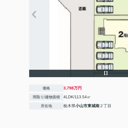
【】
3,798万円
価格
4LDK/113.54㎡
間取り/建物面積
栃木県
小山市
東城南
２丁目
所在地