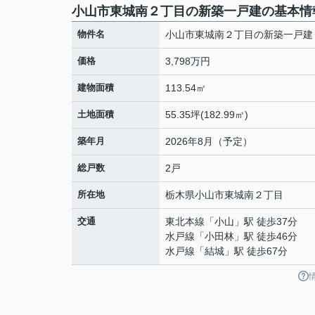
小山市東城南２丁目の新築一戸建の基本情
物件名
小山市東城南２丁目の新築一戸建
価格
3,798万円
建物面積
113.54㎡
土地面積
55.35坪(182.99㎡)
築年月
2026年8月（予定）
総戸数
2戸
所在地
栃木県
小山市
東城南
２丁目
交通
東北本線
「
小山
」駅 徒歩37分
水戸線
「
小田林
」駅 徒歩46分
水戸線
「
結城
」駅 徒歩67分