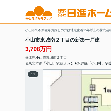
小山市で不動産をお探しの方は地域密着15年以上の株式会
小山市東城南２丁目の新築一戸建
3,798万円
栃木県
小山市
東城南
２丁目
東北本線「小山」駅徒歩37分
水戸線「小田林」駅徒
1
/
1