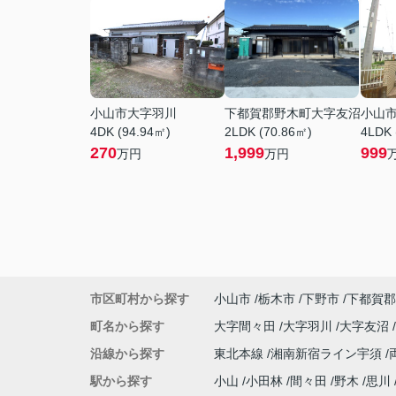
小山市大字羽川
下都賀郡野木町大字友沼
小山
4DK (94.94㎡)
2LDK (70.86㎡)
4LDK 
270
1,999
999
万円
万円
市区町村から探す
小山市
栃木市
下野市
下都賀郡
町名から探す
大字間々田
大字羽川
大字友沼
沿線から探す
東北本線
湘南新宿ライン宇須
駅から探す
小山
小田林
間々田
野木
思川