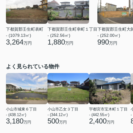
下都賀郡壬生町表町
下都賀郡壬生町幸町１丁目
下都賀郡壬生町大
- (1079.13㎡)
- (252.56㎡)
- (252.00㎡)
3,264
1,880
990
万円
万円
万円
よく見られている物件
小山市城東６丁目
小山市乙女３丁目
宇都宮市宝木町１丁目
- (438.12㎡)
- (344.12㎡)
- (442.55㎡)
-
3,180
500
2,400
万円
万円
万円