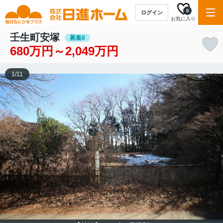
0
ログイン
お気に入り
壬生町安塚
募集8
680万円～2,049万円
1
/
11