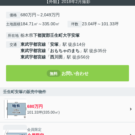
【外観】2018年2月撮影
680万円～2,049万円
価格
184.71㎡～335.00㎡
23.04坪～101.33坪
土地面積
坪数
栃木県
下都賀郡壬生町
大字安塚
所在地
東武宇都宮線
「
安塚
」駅 徒歩14分
交通
東武宇都宮線
「
おもちゃのまち
」駅 徒歩35分
東武宇都宮線
「
西川田
」駅 徒歩56分
お問い合わせ
無料
壬生町安塚の販売中物件
680万円
101.33坪(335.00㎡)
会員限定