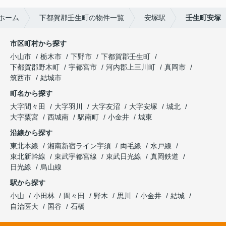
ホーム
下都賀郡壬生町の物件一覧
安塚駅
壬生町安塚
市区町村から探す
小山市
栃木市
下野市
下都賀郡壬生町
下都賀郡野木町
宇都宮市
河内郡上三川町
真岡市
筑西市
結城市
町名から探す
大字間々田
大字羽川
大字友沼
大字安塚
城北
大字粟宮
西城南
駅南町
小金井
城東
沿線から探す
東北本線
湘南新宿ライン宇須
両毛線
水戸線
東北新幹線
東武宇都宮線
東武日光線
真岡鉄道
日光線
烏山線
駅から探す
小山
小田林
間々田
野木
思川
小金井
結城
自治医大
国谷
石橋