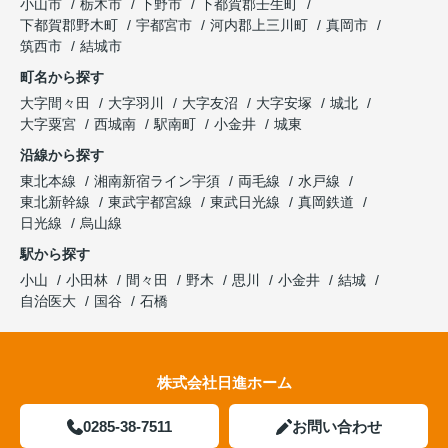
小山市
栃木市
下野市
下都賀郡壬生町
下都賀郡野木町
宇都宮市
河内郡上三川町
真岡市
筑西市
結城市
町名から探す
大字間々田
大字羽川
大字友沼
大字安塚
城北
大字粟宮
西城南
駅南町
小金井
城東
沿線から探す
東北本線
湘南新宿ライン宇須
両毛線
水戸線
東北新幹線
東武宇都宮線
東武日光線
真岡鉄道
日光線
烏山線
駅から探す
小山
小田林
間々田
野木
思川
小金井
結城
自治医大
国谷
石橋
株式会社日進ホーム
0285-38-7511
お問い合わせ