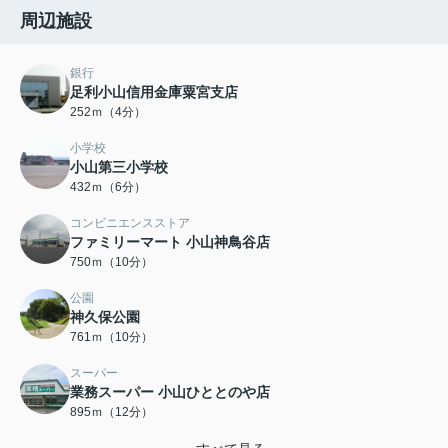
周辺施設
銀行
足利小山信用金庫粟宮支店
252ｍ（4分）
小学校
小山第三小学校
432ｍ（6分）
コンビニエンスストア
ファミリーマート 小山神鳥谷店
750ｍ（10分）
公園
神久保公園
761ｍ（10分）
スーパー
業務スーパー 小山ひととのや店
895ｍ（12分）