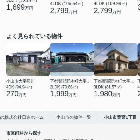
3LDK (99.14㎡)
4
4LDK (105.54㎡)
4LDK (109.99㎡)
1,699
万円
2,799
2,799
万円
万円
よく見られている物件
小山市大字羽川
下都賀郡野木町大字友沼
下都賀郡野木町大字若林
4DK (94.94㎡)
2LDK (70.86㎡)
3LDK (81.57㎡)
270
1,999
1,980
万円
万円
万円
上の株式会社日進ホーム
小山市の物件一覧
小山市粟宮1丁目
市区町村から探す