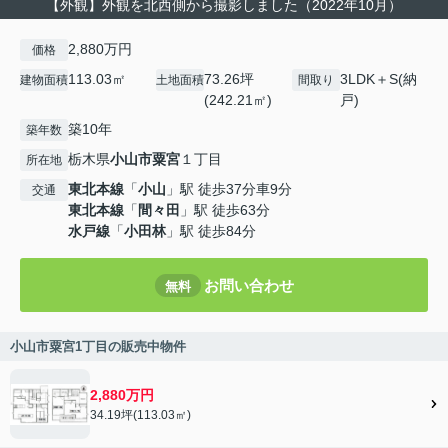
【外観】外観を北西側から撮影しました（2022年10月）
2,880万円
価格
113.03㎡
73.26坪
3LDK＋S(納
建物面積
土地面積
間取り
(242.21㎡)
戸)
築10年
築年数
栃木県
小山市
粟宮
１丁目
所在地
東北本線
「
小山
」駅 徒歩37分車9分
交通
東北本線
「
間々田
」駅 徒歩63分
水戸線
「
小田林
」駅 徒歩84分
お問い合わせ
無料
小山市粟宮1丁目の販売中物件
2,880万円
34.19坪(113.03㎡)