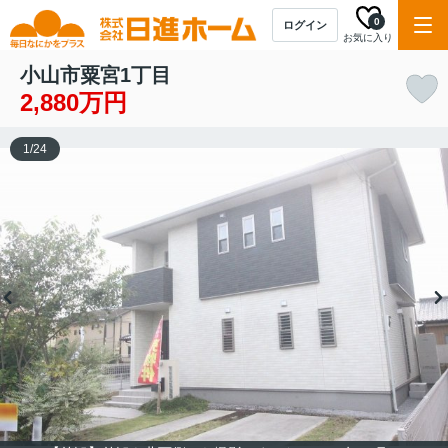
0
ログイン
お気に入り
小山市粟宮1丁目
2,880万円
1
/
24