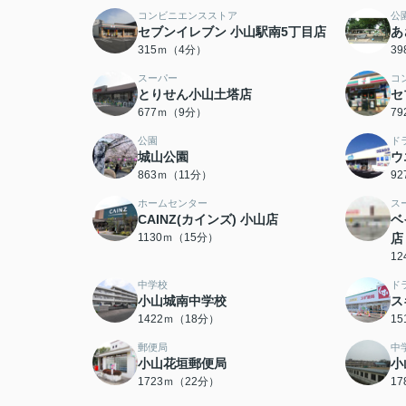
コンビニエンスストア
公
セブンイレブン 小山駅南5丁目店
あ
315ｍ（4分）
3
スーパー
コ
とりせん小山土塔店
セ
677ｍ（9分）
7
公園
ド
城山公園
ウ
863ｍ（11分）
9
ホームセンター
ス
CAINZ(カインズ) 小山店
ベ
1130ｍ（15分）
店
1
中学校
ド
小山城南中学校
ス
1422ｍ（18分）
1
郵便局
中
小山花垣郵便局
小
1723ｍ（22分）
1