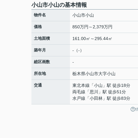
小山市小山の基本情報
物件名
小山市小山
価格
850万円～2,379万円
土地面積
161.00㎡～295.44㎡
築年月
-（-）
総区画数
-
所在地
栃木県
小山市
大字小山
交通
東北本線
「
小山
」駅 徒歩18分
両毛線
「
思川
」駅 徒歩51分
水戸線
「
小田林
」駅 徒歩83分