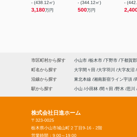
- (438.12㎡)
- (344.12㎡)
- (442
3,180
500
2,40
万円
万円
市区町村から探す
小山市
栃木市
下野市
下都賀郡
町名から探す
大字間々田
大字羽川
大字友沼
沿線から探す
東北本線
湘南新宿ライン宇須
駅から探す
小山
小田林
間々田
野木
思川
株式会社日進ホーム
〒323-0025
栃木県小山市城山町２丁目9-16 - 2階
営業時間：
9:00～19:00