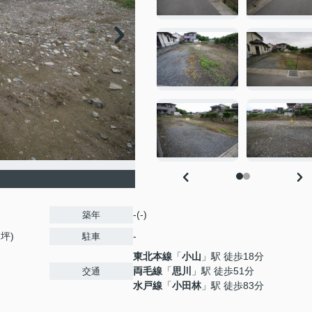
-(-)
築年
7坪)
-
駐車
東北本線
「
小山
」駅 徒歩18分
両毛線
「
思川
」駅 徒歩51分
交通
水戸線
「
小田林
」駅 徒歩83分