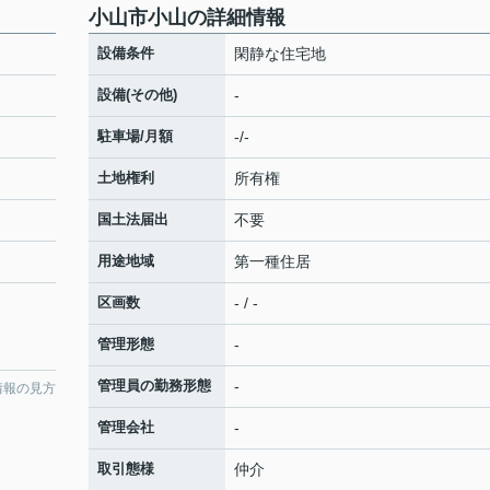
小山市小山の詳細情報
設備条件
閑静な住宅地
設備(その他)
-
駐車場/月額
-/-
土地権利
所有権
国土法届出
不要
用途地域
第一種住居
区画数
- / -
管理形態
-
管理員の勤務形態
-
情報の見方
管理会社
-
取引態様
仲介