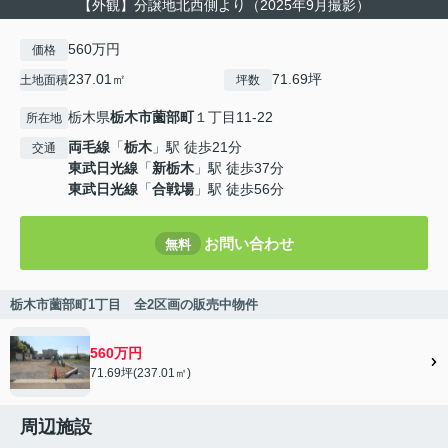
【外観】分譲地北西側より（2025年9月撮影）
560万円
価格
237.01㎡
71.69坪
土地面積
坪数
栃木県
栃木市
薗部町
１丁目11-22
所在地
両毛線
「
栃木
」駅 徒歩21分
交通
東武日光線
「
新栃木
」駅 徒歩37分
東武日光線
「
合戦場
」駅 徒歩56分
お問い合わせ
無料
栃木市薗部町1丁目 全2区画の販売中物件
560万円
71.69坪(237.01㎡)
周辺施設