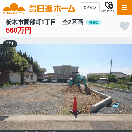
0
ログイン
お気に入り
栃木市薗部町1丁目 全2区画
募集1
560万円
1
/
11