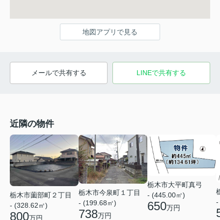
地図アプリで見る
メールで共有する
LINEで共有する
近隣の物件
栃木市大平町真弓
栃木市今泉町１丁目
栃木市薗部町２丁目
- (445.00㎡)
-
- (199.68㎡)
650
- (328.62㎡)
万円
738
800
万円
万円