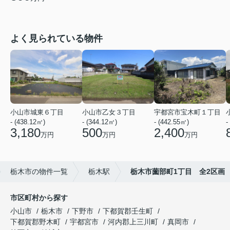
よく見られている物件
小山市城東６丁目
小山市乙女３丁目
宇都宮市宝木町１丁目
- (438.12㎡)
- (344.12㎡)
- (442.55㎡)
-
3,180
500
2,400
万円
万円
万円
栃木市の物件一覧
栃木駅
栃木市薗部町1丁目 全2区画
市区町村から探す
小山市
栃木市
下野市
下都賀郡壬生町
下都賀郡野木町
宇都宮市
河内郡上三川町
真岡市