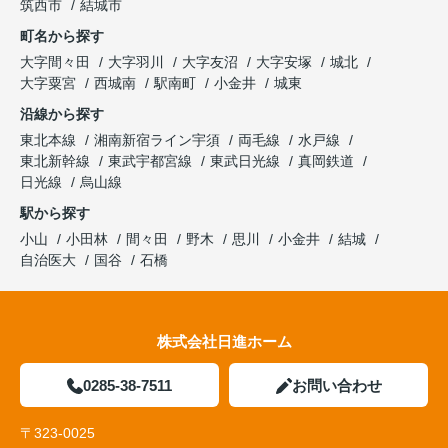
筑西市
結城市
町名から探す
大字間々田
大字羽川
大字友沼
大字安塚
城北
大字粟宮
西城南
駅南町
小金井
城東
沿線から探す
東北本線
湘南新宿ライン宇須
両毛線
水戸線
東北新幹線
東武宇都宮線
東武日光線
真岡鉄道
日光線
烏山線
駅から探す
小山
小田林
間々田
野木
思川
小金井
結城
自治医大
国谷
石橋
株式会社日進ホーム
0285-38-7511
お問い合わせ
〒323-0025