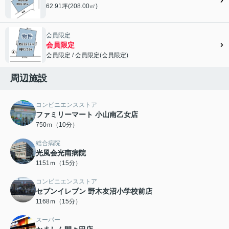
62.91坪(208.00㎡)
会員限定
会員限定
会員限定
/
会員限定
(
会員限定
)
会員限定">
周辺施設
コンビニエンスストア
ファミリーマート 小山南乙女店
750ｍ（10分）
総合病院
光風会光南病院
1151ｍ（15分）
コンビニエンスストア
セブンイレブン 野木友沼小学校前店
1168ｍ（15分）
スーパー