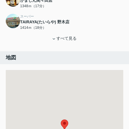
かましん間々田店
1348ｍ（17分）
スーパー
TAIRAYA(たいらや) 野木店
1414ｍ（18分）
すべて見る
地図