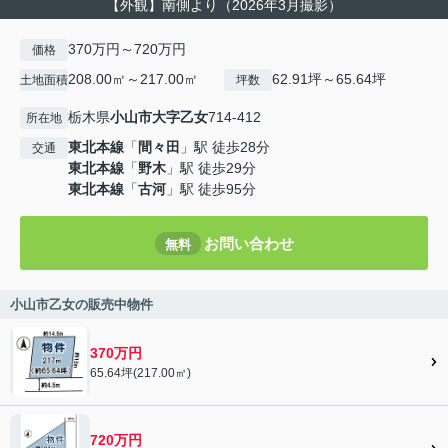
【外観】南側より（2026年3月撮影）
370万円～720万円
価格
208.00㎡～217.00㎡
62.91坪～65.64坪
土地面積
坪数
栃木県
小山市
大字乙女
714-412
所在地
東北本線
「
間々田
」駅 徒歩28分
交通
東北本線
「
野木
」駅 徒歩29分
東北本線
「
古河
」駅 徒歩95分
お問い合わせ
無料
小山市乙女の販売中物件
370万円
65.64坪(217.00㎡)
720万円