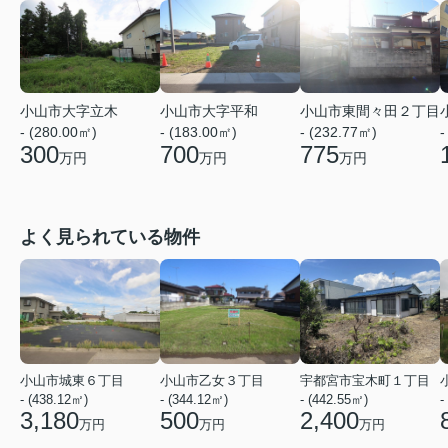
小山市大字立木
小山市大字平和
小山市東間々田２丁目
- (280.00㎡)
- (183.00㎡)
- (232.77㎡)
-
300
700
775
万円
万円
万円
よく見られている物件
小山市城東６丁目
小山市乙女３丁目
宇都宮市宝木町１丁目
- (438.12㎡)
- (344.12㎡)
- (442.55㎡)
-
3,180
500
2,400
万円
万円
万円