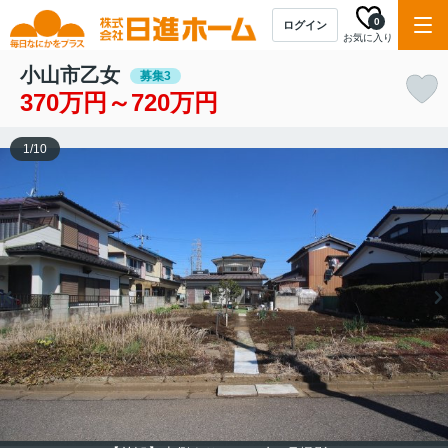
0
ログイン
お気に入り
小山市乙女
募集3
370万円～720万円
1
/
10