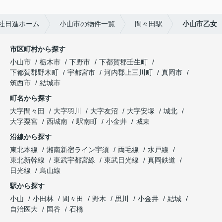
社日進ホーム
小山市の物件一覧
間々田駅
小山市乙女
市区町村から探す
小山市
栃木市
下野市
下都賀郡壬生町
下都賀郡野木町
宇都宮市
河内郡上三川町
真岡市
筑西市
結城市
町名から探す
大字間々田
大字羽川
大字友沼
大字安塚
城北
大字粟宮
西城南
駅南町
小金井
城東
沿線から探す
東北本線
湘南新宿ライン宇須
両毛線
水戸線
東北新幹線
東武宇都宮線
東武日光線
真岡鉄道
日光線
烏山線
駅から探す
小山
小田林
間々田
野木
思川
小金井
結城
自治医大
国谷
石橋