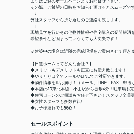
まずはご覧のホームページよりお問合せ下さい。
その際、ご希望の日時をお知らせ頂けるとスムーズで
↓
弊社スタッフから折り返しのご連絡を致します。
↓
現地見学を行いその他物件情報や住宅購入の疑問解消
希望条件など固まっていなくても大丈夫です！
※建築中の場合は近隣の完成現場をご案内させて頂き
【日進ホームってどんな会社？】
◆メリットもデメリットも正直にお伝え致します！
◆やりとりは全てメールやLINEでご対応できます。
◆物件情報を即お届け！（メール、LINE、FAX、郵送
◆本店はJR東北本線 小山駅から徒歩4分！駐車場も
◆住宅ローンのご相談もお任せ下さい！スタッフ全員
◆女性スタッフも多数在籍!
◆お子様連れでも安心！
セールスポイント