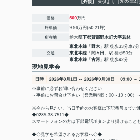
【外観】
東側より（2023年4
500
万円
価格
9.96万円(50.21坪)
坪単価
栃木県
下都賀郡野木町
大字若林
所在地
東北本線
「
野木
」駅 徒歩33分車7分
東北本線
「
間々田
」駅 徒歩50分
交通
東北本線
「
古河
」駅 徒歩92分
現地見学会
日時
2026年8月1日 ～ 2026年9月30日 09:00 ～ 1
※事前に必ずお問い合わせください
～事前にお問合せ下さい（営業時間9：00～19：00）
※今から見たい、当日予約のお客様は下記番号までご
◆0285-38-7511◆
スマートフォンの方は下部電話ボタンより掛けること
◆◇見学を希望されるお客様へ◇◆