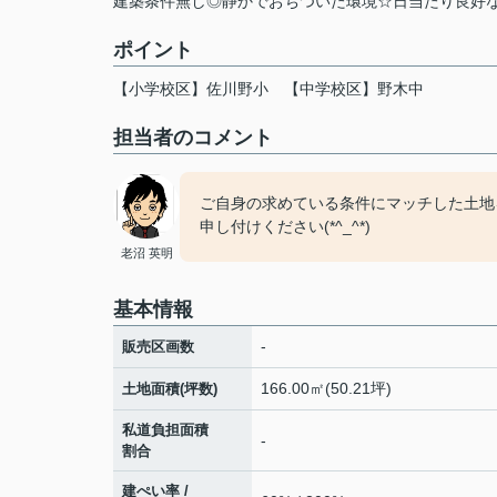
建築条件無し◎静かでおちついた環境☆日当たり良好な整形
ポイント
【小学校区】佐川野小
【中学校区】野木中
担当者のコメント
ご自身の求めている条件にマッチした土地
申し付けください(*^_^*)
老沼 英明
基本情報
-
販売区画数
166.00㎡(50.21坪)
土地面積(坪数)
私道負担面積
-
割合
建ぺい率 /