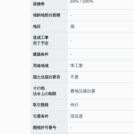
60% / 200%
容積率
-
傾斜地部分面積
畑
地目
造成工事
-
完了予定
-
建築条件
準工業
用途地域
不要
国土法届出要否
その他
農地法届出要
法令上の制限
仲介
取引態様
現況渡
引渡条件
-
開発許可番号