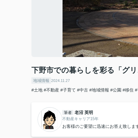
下野市での暮らしを彩る「グリ
地域情報
2024.11.27
#土地
#不動産
#子育て
#中古
#地域情報
#公園
#移住
老沼 英明
筆者
不動産キャリア15年
お客様のご要望に迅速にお答え致しま