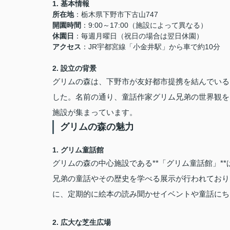
1.
基本情報
所在地
：栃木県下野市下古山747
開園時間
：9:00～17:00（施設によって異なる）
休園日
：毎週月曜日（祝日の場合は翌日休園）
アクセス
：JR宇都宮線「小金井駅」から車で約10分
2.
設立の背景
グリムの森は、下野市が友好都市提携を結んでいる
した。名前の通り、童話作家グリム兄弟の世界観を
施設が集まっています。
グリムの森の魅力
1.
グリム童話館
グリムの森の中心施設である**「グリム童話館」*
兄弟の童話やその歴史を学べる展示が行われており
に、定期的に絵本の読み聞かせイベントや童話にち
2.
広大な芝生広場