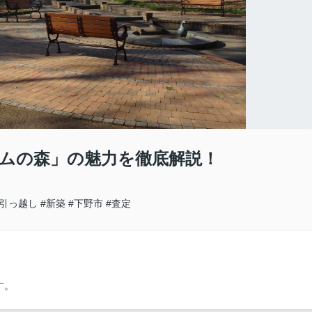
ムの森」の魅力を徹底解説！
#引っ越し
#新築
#下野市
#査定
す。