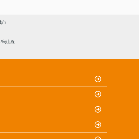
城市
線
烏山線
）