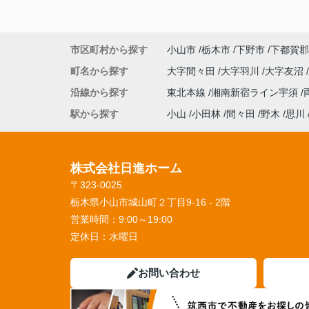
市区町村から探す
小山市
栃木市
下野市
下都賀郡
町名から探す
大字間々田
大字羽川
大字友沼
沿線から探す
東北本線
湘南新宿ライン宇須
駅から探す
小山
小田林
間々田
野木
思川
株式会社日進ホーム
〒323-0025
栃木県小山市城山町２丁目9-16 - 2階
営業時間：
9:00～19:00
定休日：
水曜日
お問い合わせ