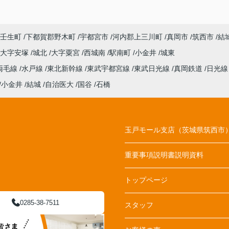
壬生町
下都賀郡野木町
宇都宮市
河内郡上三川町
真岡市
筑西市
結
大字安塚
城北
大字粟宮
西城南
駅南町
小金井
城東
両毛線
水戸線
東北新幹線
東武宇都宮線
東武日光線
真岡鉄道
日光
小金井
結城
自治医大
国谷
石橋
玉戸モール支店（茨城県筑西市
重要事項説明書説明資料
トップページ
0285-38-7511
スタッフ