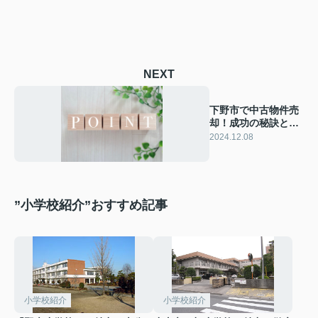
NEXT
下野市で中古物件売
却！成功の秘訣と注
意点とは
2024.12.08
”小学校紹介”おすすめ記事
小学校紹介
小学校紹介