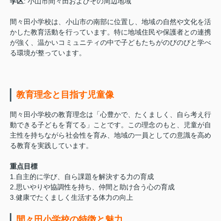
学区
: 小山市間々田およびその周辺地域
間々田小学校は、小山市の南部に位置し、地域の自然や文化を活
かした教育活動を行っています。特に地域住民や保護者との連携
が強く、温かいコミュニティの中で子どもたちがのびのびと学べ
る環境が整っています。
教育理念と目指す児童像
間々田小学校の教育理念は「心豊かで、たくましく、自ら考え行
動できる子どもを育てる」ことです。この理念のもと、児童が自
主性を持ちながら社会性を育み、地域の一員としての意識を高め
る教育を実践しています。
重点目標
1.自主的に学び、自ら課題を解決する力の育成
2.思いやりや協調性を持ち、仲間と助け合う心の育成
3.健康でたくましく生活する体力の向上
間々田小学校の特徴と魅力