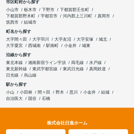
市区町村から探す
小山市
栃木市
下野市
下都賀郡壬生町
下都賀郡野木町
宇都宮市
河内郡上三川町
真岡市
筑西市
結城市
町名から探す
大字間々田
大字羽川
大字友沼
大字安塚
城北
大字粟宮
西城南
駅南町
小金井
城東
沿線から探す
東北本線
湘南新宿ライン宇須
両毛線
水戸線
東北新幹線
東武宇都宮線
東武日光線
真岡鉄道
日光線
烏山線
駅から探す
小山
小田林
間々田
野木
思川
小金井
結城
自治医大
国谷
石橋
株式会社日進ホーム