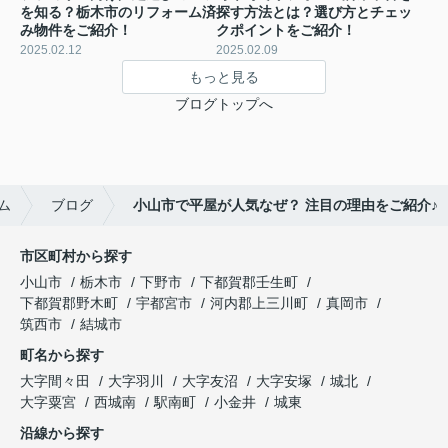
を知る？栃木市のリフォーム済
探す方法とは？選び方とチェッ
み物件をご紹介！
クポイントをご紹介！
2025.02.12
2025.02.09
もっと見る
ブログトップへ
ム
ブログ
小山市で平屋が人気なぜ？ 注目の理由をご紹介♪
市区町村から探す
小山市
栃木市
下野市
下都賀郡壬生町
下都賀郡野木町
宇都宮市
河内郡上三川町
真岡市
筑西市
結城市
町名から探す
大字間々田
大字羽川
大字友沼
大字安塚
城北
大字粟宮
西城南
駅南町
小金井
城東
沿線から探す