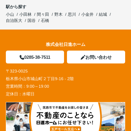
駅から探す
小山
小田林
間々田
野木
思川
小金井
結城
自治医大
国谷
石橋
株式会社日進ホーム
0285-38-7511
お問い合わせ
〒323-0025
栃木県小山市城山町２丁目9-16 - 2階
営業時間：
9:00～19:00
定休日：
水曜日