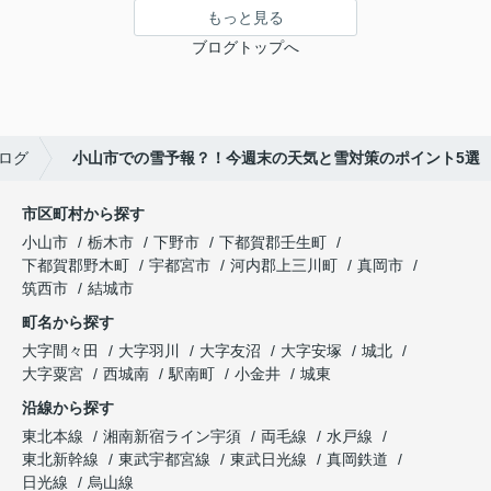
もっと見る
ブログトップへ
ログ
小山市での雪予報？！今週末の天気と雪対策のポイント5選
市区町村から探す
小山市
栃木市
下野市
下都賀郡壬生町
下都賀郡野木町
宇都宮市
河内郡上三川町
真岡市
筑西市
結城市
町名から探す
大字間々田
大字羽川
大字友沼
大字安塚
城北
大字粟宮
西城南
駅南町
小金井
城東
沿線から探す
東北本線
湘南新宿ライン宇須
両毛線
水戸線
東北新幹線
東武宇都宮線
東武日光線
真岡鉄道
日光線
烏山線