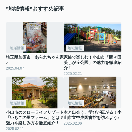
”地域情報”おすすめ記事
地域情報
地域情報
埼玉県加須市 あられちゃん家
家族で楽しむ！小山市「間々田
♪
美しが丘公園」の魅力を徹底紹
介！
2025.04.07
2025.02.21
地域情報
地域情報
小山市のスローライフリゾート
本と出会う、学びが広がる！小
「いちごの里ファーム」とは？
山市立中央図書館を訪れよう♪
魅力や楽しみ方を徹底紹介！
2025.02.06
2025.02.11