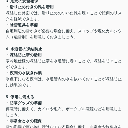
3. 足元の安全確保
・滑り止め付きの靴を着用
凍結した路面では、滑り止めのついた靴を履くことで転倒のリス
クを軽減できます。
・除雪道具を準備
自宅周辺の雪かきが必要な場合に備え、スコップや塩化カルシウ
ム（融雪剤）を用意しておきましょう。
4. 水道管の凍結防止
・凍結防止帯の活用
寒冷地仕様の凍結防止帯を水道管に巻くことで、凍結を防ぐこと
ができます。
・夜間の水抜き作業
氷点下になる夜間は、水道管内の水を抜いておくことが凍結防止
に効果的です。
5. 停電に備える
・防寒グッズの準備
停電時に備えて、カイロや毛布、ポータブル電源などを用意しま
しょう。
・非常食と水の確保
雪の影響で買い物に行けなくなる場合に備え、非常食や飲料水を