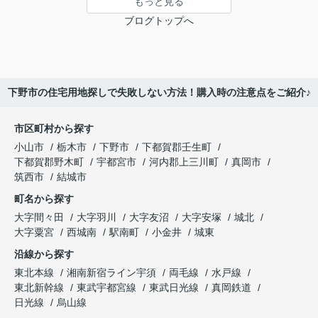
もっと見る
ブログトップへ
下野市の住宅用地探しで失敗しない方法！購入時の注意点をご紹介♪
市区町村から探す
小山市
栃木市
下野市
下都賀郡壬生町
下都賀郡野木町
宇都宮市
河内郡上三川町
真岡市
筑西市
結城市
町名から探す
大字間々田
大字羽川
大字友沼
大字安塚
城北
大字粟宮
西城南
駅南町
小金井
城東
沿線から探す
東北本線
湘南新宿ライン宇須
両毛線
水戸線
東北新幹線
東武宇都宮線
東武日光線
真岡鉄道
日光線
烏山線