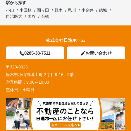
駅から探す
小山
小田林
間々田
野木
思川
小金井
結城
自治医大
国谷
石橋
株式会社日進ホーム
0285-38-7511
お問い合わせ
〒323-0025
栃木県小山市城山町２丁目9-16 - 2階
営業時間：
9:00～19:00
定休日：
水曜日