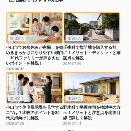
住宅購入
住宅購入
小山市でお盆休みが家探しを始
壬生町で旗竿地を購入する前
めるきっかけになりやすい理由
に！メリット・デメリットと確
｜30代ファミリーが押さえた
認点を解説
いポイントを解説！
2026.07.29
2026.08.02
住宅購入
住宅購入
小山市で住宅展示場を見学する
野木町で平屋住宅を検討中の方
コツは？比較のポイントを30
へ！メリットと注意点を老後目
代夫婦向けに解説
線で詳しく解説
2026.07.20
2026.07.14