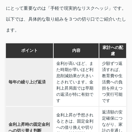
にとって重要なのは「手軽で現実的なリスクヘッジ」です。
以下では、具体的な取り組みを３つの切り口でご紹介いたし
ます。
家計への配
ポイント
内容
慮
金利が高いほど、ま
少額ずつ返
た時期が早いほど利
済すれば、
息削減効果が大きい
教育費や生
毎年の繰り上げ返済
とされています。金
活費への負
利上昇局面では早期
担を抑えつ
の返済が特に有効で
つ実行可能
す
です
返済額の安
金利上昇が予想され
定確保につ
るときは、固定金利
金利上昇時の固定金利
ながり、家
への借り換えや切り
への切り替え判断
計の見通し