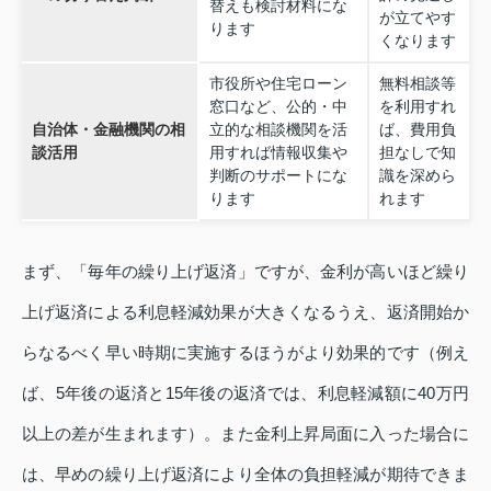
替えも検討材料にな
が立てやす
ります
くなります
市役所や住宅ローン
無料相談等
窓口など、公的・中
を利用すれ
自治体・金融機関の相
立的な相談機関を活
ば、費用負
談活用
用すれば情報収集や
担なしで知
判断のサポートにな
識を深めら
ります
れます
まず、「毎年の繰り上げ返済」ですが、金利が高いほど繰り
上げ返済による利息軽減効果が大きくなるうえ、返済開始か
らなるべく早い時期に実施するほうがより効果的です（例え
ば、5年後の返済と15年後の返済では、利息軽減額に40万円
以上の差が生まれます）。また金利上昇局面に入った場合に
は、早めの繰り上げ返済により全体の負担軽減が期待できま