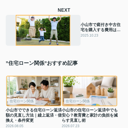
NEXT
小山市で庭付き中古住
宅を購入する費用は？
家族で理想の住まい探
2025.10.23
しに役立つ情報も紹介
”住宅ローン関係”おすすめ記事
住宅ローン関係
住宅ローン関係
小山市でできる住宅ローン返済
小山市の住宅ローン返済中でも
額の見直し方法｜繰上返済・借
安心？教育費と家計の負担を減
換え・条件変更
らす見直し術
2026.08.05
2026.07.23