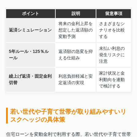
ポイント
説明
留意事項
将来の金利上昇を
さまざまなシ
返済シミュレーション
想定した返済額の
ナリオを比較
変動予測
する
未払い利息の
5年ルール・125％ル
返済額の急変を抑
発生リスクに
ール
える仕組み
注意
家計状況と金
繰上げ返済・固定金利
利息負担軽減と安
利動向を連動
切替
定返済の実現
で検討する
若い世代や子育て世帯が取り組みやすいリ
スクヘッジの具体策
住宅ローンを変動金利で利用する際、若い世代や子育て世帯