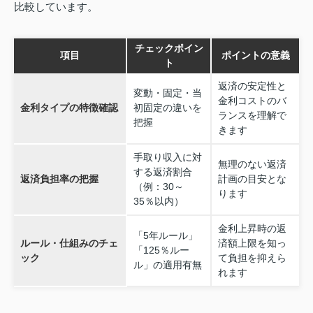
比較しています。
チェックポイン
項目
ポイントの意義
ト
返済の安定性と
変動・固定・当
金利コストのバ
金利タイプの特徴確認
初固定の違いを
ランスを理解で
把握
きます
手取り収入に対
無理のない返済
する返済割合
返済負担率の把握
計画の目安とな
（例：30～
ります
35％以内）
金利上昇時の返
「5年ルール」
ルール・仕組みのチェ
済額上限を知っ
「125％ルー
ック
て負担を抑えら
ル」の適用有無
れます