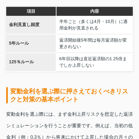
項目
内容
半年ごと（多くは4月・10月）に適
金利見直し頻度
用金利が見直される
返済開始後5年間は毎月返済額が変
5年ルール
更されない
6年目以降は直近返済額の1.25倍ま
125％ルール
でしか上昇しない
変動金利を選ぶ際に押さえておくべきリス
クと対策の基本ポイント
変動金利を選ぶ際には、まず金利上昇リスクを想定した返済
シミュレーションを行うことが重要です。例えば、当初の低
金利（例：0.3％）から将来にかけて上昇した場合の月々の