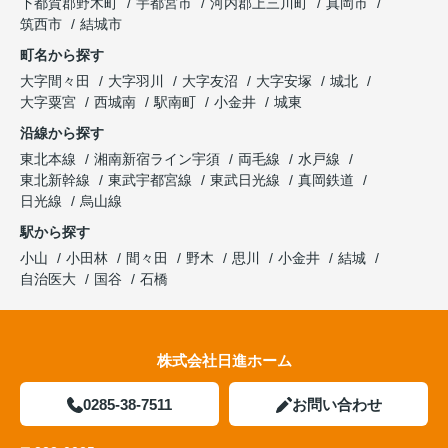
下都賀郡野木町
宇都宮市
河内郡上三川町
真岡市
筑西市
結城市
町名から探す
大字間々田
大字羽川
大字友沼
大字安塚
城北
大字粟宮
西城南
駅南町
小金井
城東
沿線から探す
東北本線
湘南新宿ライン宇須
両毛線
水戸線
東北新幹線
東武宇都宮線
東武日光線
真岡鉄道
日光線
烏山線
駅から探す
小山
小田林
間々田
野木
思川
小金井
結城
自治医大
国谷
石橋
株式会社日進ホーム
0285-38-7511
お問い合わせ