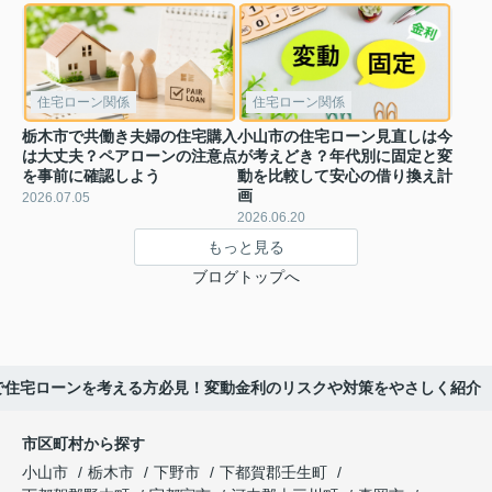
住宅ローン関係
住宅ローン関係
栃木市で共働き夫婦の住宅購入
小山市の住宅ローン見直しは今
は大丈夫？ペアローンの注意点
が考えどき？年代別に固定と変
を事前に確認しよう
動を比較して安心の借り換え計
画
2026.07.05
2026.06.20
もっと見る
ブログトップへ
で住宅ローンを考える方必見！変動金利のリスクや対策をやさしく紹介
市区町村から探す
小山市
栃木市
下野市
下都賀郡壬生町