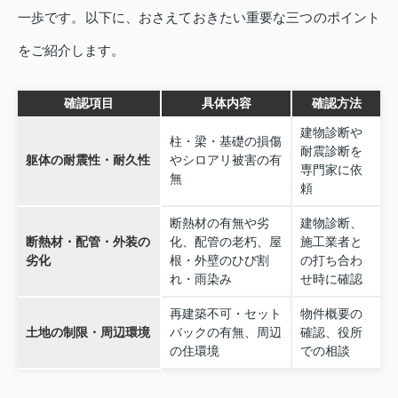
一歩です。以下に、おさえておきたい重要な三つのポイント
をご紹介します。
確認項目
具体内容
確認方法
建物診断や
柱・梁・基礎の損傷
耐震診断を
躯体の耐震性・耐久性
やシロアリ被害の有
専門家に依
無
頼
断熱材の有無や劣
建物診断、
断熱材・配管・外装の
化、配管の老朽、屋
施工業者と
劣化
根・外壁のひび割
の打ち合わ
れ・雨染み
せ時に確認
再建築不可・セット
物件概要の
土地の制限・周辺環境
バックの有無、周辺
確認、役所
の住環境
での相談