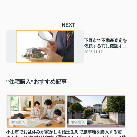
NEXT
下野市で不動産査定を
依頼する前に確認すべ
き点は？査定額の決ま
2025.11.17
り方や売却時の注意点
も紹介
”住宅購入”おすすめ記事
住宅購入
住宅購入
小山市でお盆休みが家探しを始
壬生町で旗竿地を購入する前