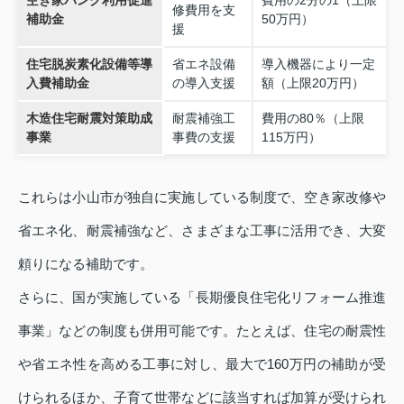
空き家バンク利用促進
費用の2分の1（上限
修費用を支
補助金
50万円）
援
住宅脱炭素化設備等導
省エネ設備
導入機器により一定
入費補助金
の導入支援
額（上限20万円）
木造住宅耐震対策助成
耐震補強工
費用の80％（上限
事業
事費の支援
115万円）
これらは小山市が独自に実施している制度で、空き家改修や
省エネ化、耐震補強など、さまざまな工事に活用でき、大変
頼りになる補助です。
さらに、国が実施している「長期優良住宅化リフォーム推進
事業」などの制度も併用可能です。たとえば、住宅の耐震性
や省エネ性を高める工事に対し、最大で160万円の補助が受
けられるほか、子育て世帯などに該当すれば加算が受けられ