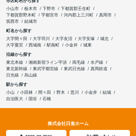
市区町村から探す
小山市
栃木市
下野市
下都賀郡壬生町
下都賀郡野木町
宇都宮市
河内郡上三川町
真岡市
筑西市
結城市
町名から探す
大字間々田
大字羽川
大字友沼
大字安塚
城北
大字粟宮
西城南
駅南町
小金井
城東
沿線から探す
東北本線
湘南新宿ライン宇須
両毛線
水戸線
東北新幹線
東武宇都宮線
東武日光線
真岡鉄道
日光線
烏山線
駅から探す
小山
小田林
間々田
野木
思川
小金井
結城
自治医大
国谷
石橋
株式会社日進ホーム