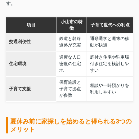
す。
小山市の特
項目
子育て世代への利点
徴
鉄道と幹線
通勤通学と週末の移
交通利便性
道路が充実
動が快適
適度な人口
庭付き住宅や駐車場
住宅環境
密度の住宅
付き住宅を検討しや
地
すい
保育施設と
相談や一時預かりを
子育て支援
子育て拠点
利用しやすい
が多数
夏休み前に家探しを始めると得られる3つの
メリット