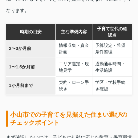
なります。
子育て世代の確
時期の目安
主な準備内容
認点
情報収集・資金
予算設定・希望
2〜3か月前
計画
条件整理
エリア選定・現
通勤通学時間・
1〜1.5か月前
地見学
生活施設
契約・ローン手
学区・学校手続
1か月前まで
続き
き確認
小山市での子育てを見据えた住まい選びの
チェックポイント
まず確認したいのは、子どもの年齢に応じた教育・保育環境