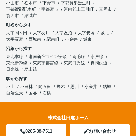
小山市
栃木市
下野市
下都賀郡壬生町
下都賀郡野木町
宇都宮市
河内郡上三川町
真岡市
筑西市
結城市
町名から探す
大字間々田
大字羽川
大字友沼
大字安塚
城北
大字粟宮
西城南
駅南町
小金井
城東
沿線から探す
東北本線
湘南新宿ライン宇須
両毛線
水戸線
東北新幹線
東武宇都宮線
東武日光線
真岡鉄道
日光線
烏山線
駅から探す
小山
小田林
間々田
野木
思川
小金井
結城
自治医大
国谷
石橋
株式会社日進ホーム
0285-38-7511
お問い合わせ