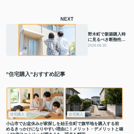
NEXT
野木町で新築購入時
に見るべき断熱性
能！快適に暮らすた
2026.06.30
めのポイントを解説
”住宅購入”おすすめ記事
住宅購入
住宅購入
小山市でお盆休みが家探しを始
壬生町で旗竿地を購入する前
めるきっかけになりやすい理由
に！メリット・デメリットと確