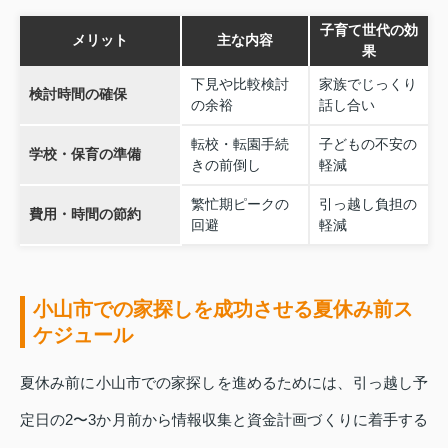
子育て世代の効
メリット
主な内容
果
下見や比較検討
家族でじっくり
検討時間の確保
の余裕
話し合い
転校・転園手続
子どもの不安の
学校・保育の準備
きの前倒し
軽減
繁忙期ピークの
引っ越し負担の
費用・時間の節約
回避
軽減
小山市での家探しを成功させる夏休み前ス
ケジュール
夏休み前に小山市での家探しを進めるためには、引っ越し予
定日の2〜3か月前から情報収集と資金計画づくりに着手する