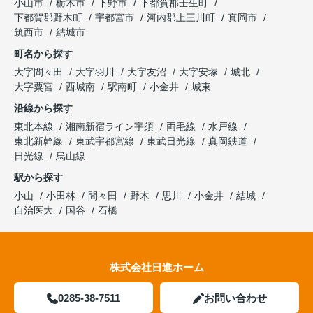
小山市
栃木市
下野市
下都賀郡壬生町
下都賀郡野木町
宇都宮市
河内郡上三川町
真岡市
筑西市
結城市
町名から探す
大字間々田
大字羽川
大字友沼
大字安塚
城北
大字粟宮
西城南
駅南町
小金井
城東
沿線から探す
東北本線
湘南新宿ライン宇須
両毛線
水戸線
東北新幹線
東武宇都宮線
東武日光線
真岡鉄道
日光線
烏山線
駅から探す
小山
小田林
間々田
野木
思川
小金井
結城
自治医大
国谷
石橋
株式会社日進ホーム
0285-38-7511
お問い合わせ