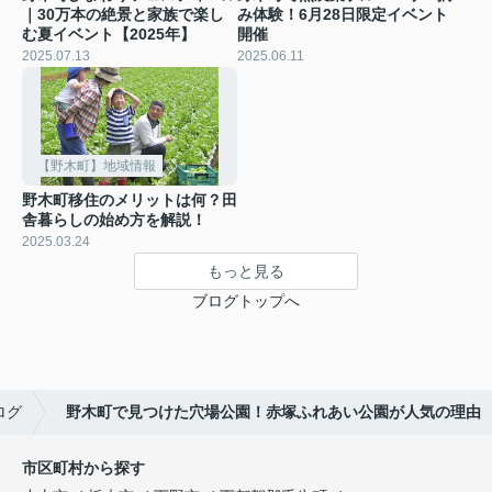
｜30万本の絶景と家族で楽し
み体験！6月28日限定イベント
む夏イベント【2025年】
開催
2025.07.13
2025.06.11
【野木町】地域情報
野木町移住のメリットは何？田
舎暮らしの始め方を解説！
2025.03.24
もっと見る
ブログトップへ
ログ
野木町で見つけた穴場公園！赤塚ふれあい公園が人気の理由
市区町村から探す