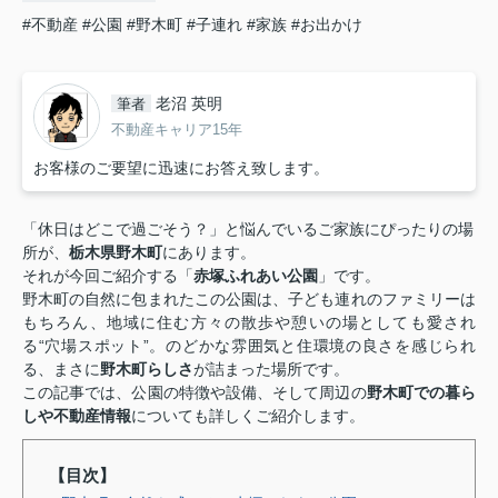
#不動産
#公園
#野木町
#子連れ
#家族
#お出かけ
老沼 英明
筆者
不動産キャリア15年
お客様のご要望に迅速にお答え致します。
「休日はどこで過ごそう？」と悩んでいるご家族にぴったりの場
所が、
栃木県野木町
にあります。
それが今回ご紹介する「
赤塚ふれあい公園
」です。
野木町の自然に包まれたこの公園は、子ども連れのファミリーは
もちろん、地域に住む方々の散歩や憩いの場としても愛され
る“穴場スポット”。のどかな雰囲気と住環境の良さを感じられ
る、まさに
野木町らしさ
が詰まった場所です。
この記事では、公園の特徴や設備、そして周辺の
野木町での暮ら
しや不動産情報
についても詳しくご紹介します。
【目次】