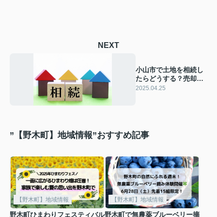
NEXT
小山市で土地を相続し
たらどうする？売却や
相続税を解説
2025.04.25
”【野木町】地域情報”おすすめ記事
【野木町】地域情報
【野木町】地域情報
野木町ひまわりフェスティバル
野木町で無農薬ブルーベリー摘