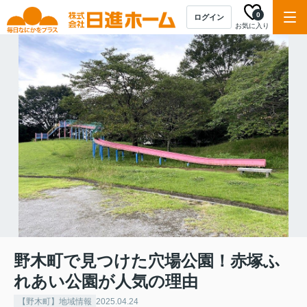
0
ログイン
お気に入り
野木町で見つけた穴場公園！赤塚ふ
れあい公園が人気の理由
【野木町】地域情報
2025.04.24