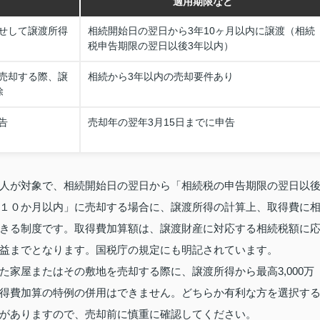
適用期限など
せして譲渡所得
相続開始日の翌日から3年10ヶ月以内に譲渡（相続
税申告期限の翌日以後3年以内）
売却する際、譲
相続から3年以内の売却要件あり
除
告
売却年の翌年3月15日までに申告
人が対象で、相続開始日の翌日から「相続税の申告期限の翌日以
１０か月以内」に売却する場合に、譲渡所得の計算上、取得費に
きる制度です。取得費加算額は、譲渡財産に対応する相続税額に
益までとなります。国税庁の規定にも明記されています。
家屋またはその敷地を売却する際に、譲渡所得から最高3,000万
得費加算の特例の併用はできません。どちらか有利な方を選択す
がありますので、売却前に慎重に確認してください。