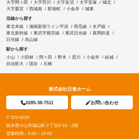
大字間々田
大字羽川
大字友沼
大字安塚
城北
大字粟宮
西城南
駅南町
小金井
城東
沿線から探す
東北本線
湘南新宿ライン宇須
両毛線
水戸線
東北新幹線
東武宇都宮線
東武日光線
真岡鉄道
日光線
烏山線
駅から探す
小山
小田林
間々田
野木
思川
小金井
結城
自治医大
国谷
石橋
株式会社日進ホーム
0285-38-7511
お問い合わせ
〒323-0025
栃木県小山市城山町２丁目9-16 - 2階
営業時間：
9:00～19:00