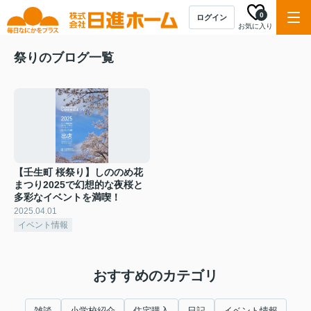
0
ログイン
お気に入り
祭りのブログ一覧
【壬生町 桜祭り】しののめ花
まつり2025で幻想的な夜桜と
多彩なイベントを満喫！
2025.04.01
イベント情報
おすすめのカテゴリ
雑談
小学校紹介
住宅購入
日記
イベント情報