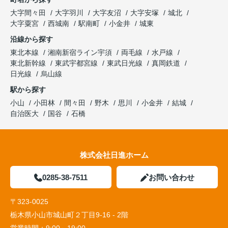
大字間々田
大字羽川
大字友沼
大字安塚
城北
大字粟宮
西城南
駅南町
小金井
城東
沿線から探す
東北本線
湘南新宿ライン宇須
両毛線
水戸線
東北新幹線
東武宇都宮線
東武日光線
真岡鉄道
日光線
烏山線
駅から探す
小山
小田林
間々田
野木
思川
小金井
結城
自治医大
国谷
石橋
株式会社日進ホーム
0285-38-7511
お問い合わせ
〒323-0025
栃木県小山市城山町２丁目9-16 - 2階
営業時間：
9:00～19:00