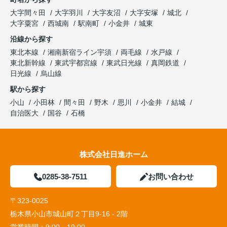
大字間々田
大字羽川
大字友沼
大字安塚
城北
大字粟宮
西城南
駅南町
小金井
城東
沿線から探す
東北本線
湘南新宿ライン宇須
両毛線
水戸線
東北新幹線
東武宇都宮線
東武日光線
真岡鉄道
日光線
烏山線
駅から探す
小山
小田林
間々田
野木
思川
小金井
結城
自治医大
国谷
石橋
株式会社日進ホーム
0285-38-7511
お問い合わせ
〒323-0025
栃木県小山市城山町２丁目9-16 - 2階
営業時間：
9:00～19:00