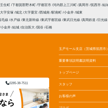
壬生町
下都賀郡野木町
宇都宮市
河内郡上三川町
真岡市
筑西市
結
大字安塚
城北
大字粟宮
西城南
駅南町
小金井
城東
両毛線
水戸線
東北新幹線
東武宇都宮線
東武日光線
真岡鉄道
日光
小金井
結城
自治医大
国谷
石橋
玉戸モール支店（茨城県筑西市
重要事項説明書説明資料
トップページ
0285-38-7511
スタッフ
お客様の声
ブログ