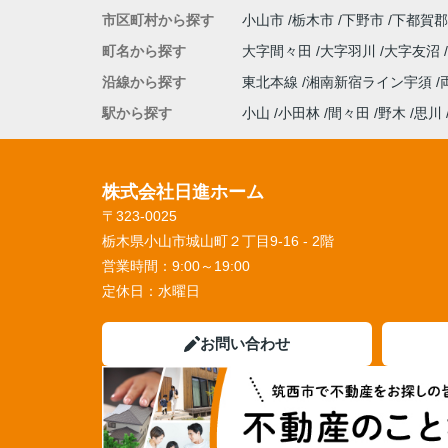
市区町村から探す
小山市
栃木市
下野市
下都賀郡
町名から探す
大字間々田
大字羽川
大字友沼
沿線から探す
東北本線
湘南新宿ライン宇須
駅から探す
小山
小田林
間々田
野木
思川
株式会社日進ホーム
〒323-0025
栃木県小山市城山町２丁目9-16 - 2階
営業時間：
9:00～19:00
定休日：
水曜日
お問い合わせ