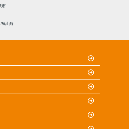
城市
線
烏山線
）