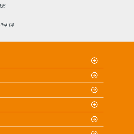
城市
線
烏山線
）