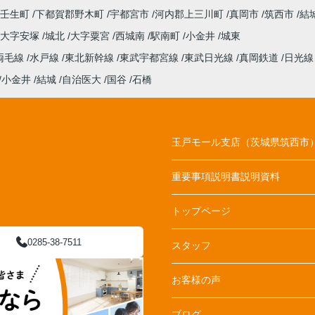
壬生町
下都賀郡野木町
宇都宮市
河内郡上三川町
真岡市
筑西市
結
大字安塚
城北
大字粟宮
西城南
駅南町
小金井
城東
両毛線
水戸線
東北新幹線
東武宇都宮線
東武日光線
真岡鉄道
日光
小金井
結城
自治医大
国谷
石橋
玉戸モール支店（茨城県筑西市
重要事項説明書説明資料
トップページ
0285-38-7511
スタッフ
お客様の声
ブログ