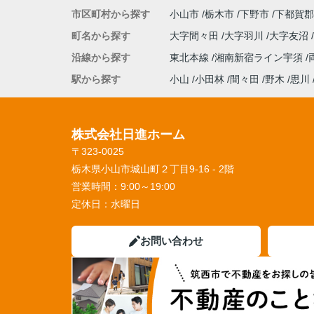
市区町村から探す
小山市
栃木市
下野市
下都賀郡
町名から探す
大字間々田
大字羽川
大字友沼
沿線から探す
東北本線
湘南新宿ライン宇須
駅から探す
小山
小田林
間々田
野木
思川
株式会社日進ホーム
〒323-0025
栃木県小山市城山町２丁目9-16 - 2階
営業時間：
9:00～19:00
定休日：
水曜日
お問い合わせ