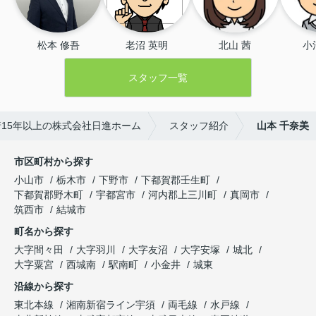
松本 修吾
老沼 英明
北山 茜
小
スタッフ一覧
15年以上の株式会社日進ホーム
スタッフ紹介
山本 千奈美
市区町村から探す
小山市
栃木市
下野市
下都賀郡壬生町
下都賀郡野木町
宇都宮市
河内郡上三川町
真岡市
筑西市
結城市
町名から探す
大字間々田
大字羽川
大字友沼
大字安塚
城北
大字粟宮
西城南
駅南町
小金井
城東
沿線から探す
東北本線
湘南新宿ライン宇須
両毛線
水戸線