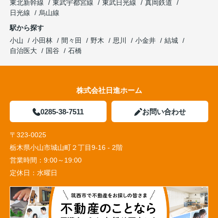
東北新幹線
東武宇都宮線
東武日光線
真岡鉄道
日光線
烏山線
駅から探す
小山
小田林
間々田
野木
思川
小金井
結城
自治医大
国谷
石橋
株式会社日進ホーム
0285-38-7511
お問い合わせ
〒323-0025
栃木県小山市城山町２丁目9-16 - 2階
営業時間：
9:00～19:00
定休日：
水曜日