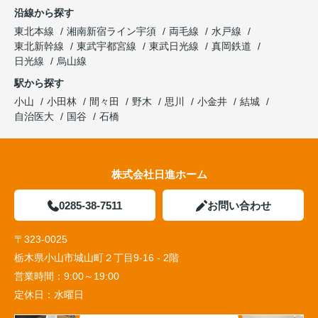
沿線から探す
東北本線
湘南新宿ライン宇須
両毛線
水戸線
東北新幹線
東武宇都宮線
東武日光線
真岡鉄道
日光線
烏山線
駅から探す
小山
小田林
間々田
野木
思川
小金井
結城
自治医大
国谷
石橋
株式会社日進ホーム
0285-38-7511
お問い合わせ
〒323-0025
栃木県小山市城山町２丁目9-16 - 2階
営業時間：
9:00～19:00
定休日：
水曜日