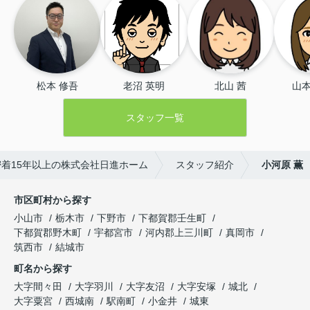
松本 修吾
老沼 英明
北山 茜
山本
スタッフ一覧
着15年以上の株式会社日進ホーム
スタッフ紹介
小河原 薫
市区町村から探す
小山市
栃木市
下野市
下都賀郡壬生町
下都賀郡野木町
宇都宮市
河内郡上三川町
真岡市
筑西市
結城市
町名から探す
大字間々田
大字羽川
大字友沼
大字安塚
城北
大字粟宮
西城南
駅南町
小金井
城東