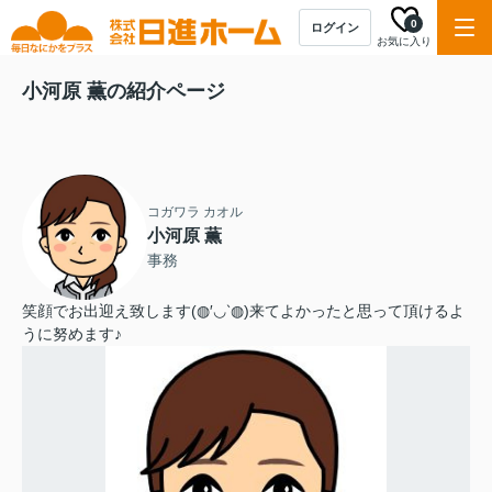
0
ログイン
お気に入り
小河原 薫の紹介ページ
コガワラ カオル
小河原 薫
事務
笑顔でお出迎え致します(◍′◡‵◍)来てよかったと思って頂けるよ
うに努めます♪