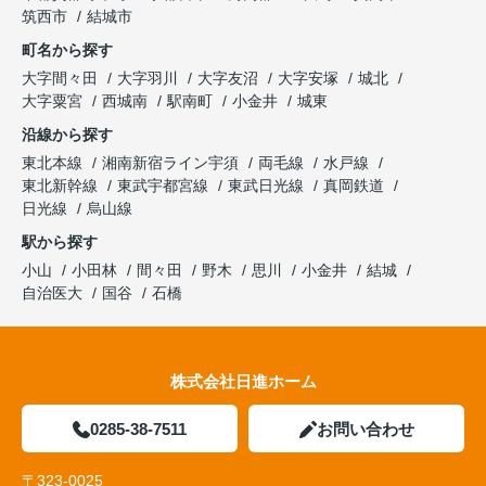
筑西市
結城市
町名から探す
大字間々田
大字羽川
大字友沼
大字安塚
城北
大字粟宮
西城南
駅南町
小金井
城東
沿線から探す
東北本線
湘南新宿ライン宇須
両毛線
水戸線
東北新幹線
東武宇都宮線
東武日光線
真岡鉄道
日光線
烏山線
駅から探す
小山
小田林
間々田
野木
思川
小金井
結城
自治医大
国谷
石橋
株式会社日進ホーム
0285-38-7511
お問い合わせ
〒323-0025