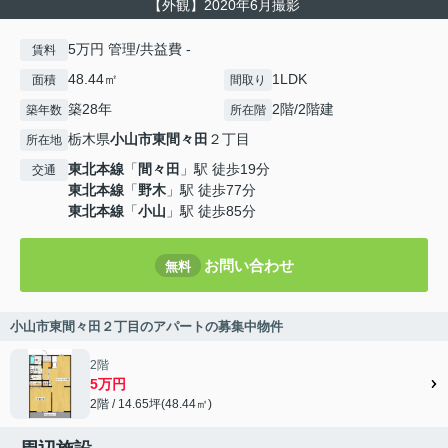
【外観】2020年6月撮影
5万円 管理/共益費 -
賃料
48.44㎡
1LDK
面積
間取り
築28年
2階/2階建
築年数
所在階
栃木県
小山市
東間々田
２丁目
所在地
東北本線
「
間々田
」駅 徒歩19分
交通
東北本線
「
野木
」駅 徒歩77分
東北本線
「
小山
」駅 徒歩85分
お問い合わせ
無料
小山市東間々田２丁目のアパートの募集中物件
2階
5万円
2階 / 14.65坪(48.44㎡)