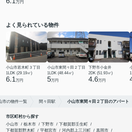
6.1
万円
よく見られている物件
小山市若木町３丁目
小山市東間々田２丁目
下野市小金井
1LDK (29.19㎡)
1LDK (48.44㎡)
2DK (51.93㎡)
1
6.1
5
4.6
万円
万円
万円
山市の物件一覧
間々田駅
小山市東間々田２丁目のアパート
市区町村から探す
小山市
栃木市
下野市
下都賀郡壬生町
下都賀郡野木町
宇都宮市
河内郡上三川町
真岡市