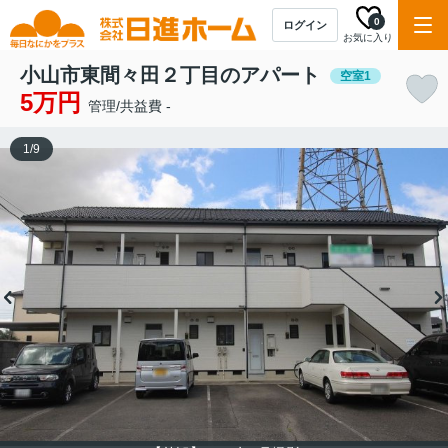
0
ログイン
お気に入り
小山市東間々田２丁目のアパート
空室1
5万円
管理/共益費 -
1
/
9