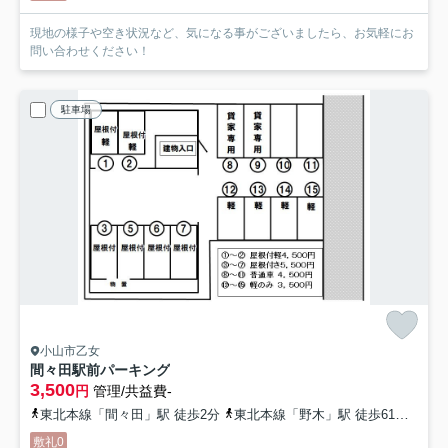
現地の様子や空き状況など、気になる事がございましたら、お気軽にお
問い合わせください！
駐車場
小山市乙女
間々田駅前パーキング
3,500
円
管理/共益費-
東北本線「間々田」駅 徒歩2分
東北本線「野木」駅 徒歩61分
東北
敷礼0