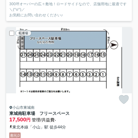
300坪オーバーの広々敷地！ロードサイドなので、店舗用地に最適です
＼(^o^)／
お気軽にお問い合わせください♪
駐車場
小山市東城南
東城南駐車場 フリースペース
17,500
円
管理/共益費-
東北本線「小山」駅 徒歩44分
敷礼0