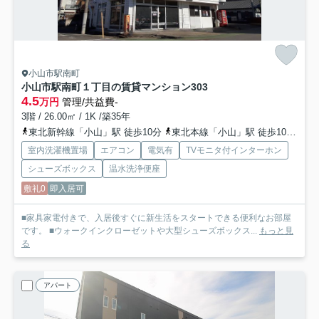
小山市駅南町
小山市駅南町１丁目の賃貸マンション
303
4.5
万円
管理/共益費-
3階 / 26.00㎡ / 1K /築35年
東北新幹線「小山」駅 徒歩10分
東北本線「小山」駅 徒歩10分
両
室内洗濯機置場
エアコン
電気有
TVモニタ付インターホン
シューズボックス
温水洗浄便座
敷礼0
即入居可
■家具家電付きで、入居後すぐに新生活をスタートできる便利なお部屋
です。 ■ウォークインクローゼットや大型シューズボックス...
もっと見
る
アパート