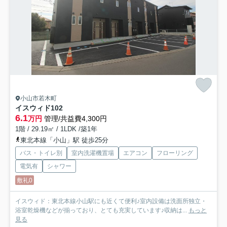
小山市若木町
イスウィド
102
6.1
万円
管理/共益費4,300円
1階 / 29.19㎡ / 1LDK /築1年
東北本線「小山」駅 徒歩25分
バス・トイレ別
室内洗濯機置場
エアコン
フローリング
電気有
シャワー
敷礼0
イスウィド：東北本線小山駅にも近くて便利♪室内設備は洗面所独立・
浴室乾燥機などが揃っており、とても充実しています♪収納は...
もっと
見る