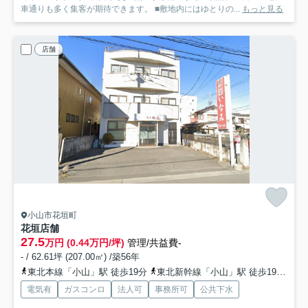
車通りも多く集客が期待できます。 ■敷地内にはゆとりの...
もっと見る
店舗
小山市花垣町
花垣店舗
27.5
万円 (0.44万円/坪)
管理/共益費-
- / 62.61坪 (207.00㎡) /築56年
東北本線「小山」駅 徒歩19分
東北新幹線「小山」駅 徒歩19分
湘
電気有
ガスコンロ
法人可
事務所可
公共下水