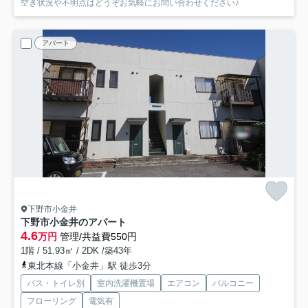
空き状況や不明点はどうぞお気軽にお問い合わせください♪
アパート
下野市小金井
下野市小金井のアパート
4.6
万円
管理/共益費550円
1階 / 51.93㎡ / 2DK /築43年
東北本線「小金井」駅 徒歩3分
バス・トイレ別
室内洗濯機置場
エアコン
バルコニー
フローリング
電気有