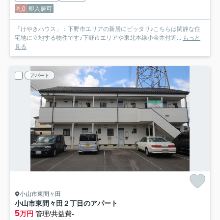
礼0
即入居可
「けやきハウス」：下野市エリアの新居にピッタリ♪こちらは閑静な住
宅地に立地する物件です♪下野市エリアや東北本線小金井付近...
もっと
見る
アパート
小山市東間々田
小山市東間々田２丁目のアパート
5
万円
管理/共益費-