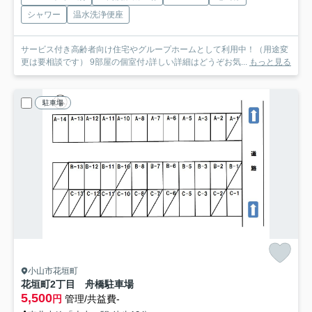
シャワー
温水洗浄便座
サービス付き高齢者向け住宅やグループホームとして利用中！（用途変
更は要相談です） 9部屋の個室付♪詳しい詳細はどうぞお気...
もっと見る
駐車場
小山市花垣町
花垣町2丁目 舟橋駐車場
5,500
円
管理/共益費-