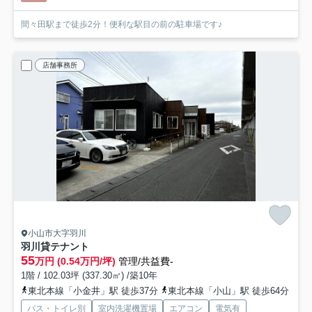
間々田駅まで徒歩2分！便利な駅目の前の駐車場です♪
店舗事務所
小山市大字羽川
羽川貸テナント
55
万円 (0.54万円/坪)
管理/共益費-
1階 / 102.03坪 (337.30㎡) /築10年
東北本線「小金井」駅 徒歩37分
東北本線「小山」駅 徒歩64分
バス・トイレ別
室内洗濯機置場
エアコン
電気有