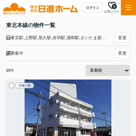
0
ログイン
お気に入り
東北本線の物件一覧
東京駅,上野駅,尾久駅,赤羽駅,浦和駅,さいたま新都心駅,大宮駅,土呂駅,東大宮駅,蓮田駅,白岡駅,新白岡駅,久喜駅,東鷲宮駅,栗橋駅,古河駅,野木駅,間々田駅,小山駅,小金井駅,自治医大駅,石橋駅,雀宮駅,宇都宮駅,岡本駅,宝積寺駅,氏家駅,蒲須坂駅,片岡駅,矢板駅,野崎駅,西那須野駅,那須塩原駅,黒磯駅,高久駅,黒田原駅,豊原駅,白坂駅,新白河駅,白河駅,久田野駅,泉崎駅,矢吹駅,鏡石駅,須賀川駅,安積永盛駅,郡山駅,日和田駅,五百川駅,本宮駅,杉田駅,二本松駅,安達駅,松川駅,金谷川駅,南福島駅,福島駅,東福島駅,伊達駅,桑折駅,藤田駅,貝田駅,越河駅,白石駅,東白石駅,北白川駅,大河原駅,船岡駅,槻木駅,岩沼駅,館腰駅,名取駅,南仙台駅,太子堂駅,長町駅,仙台駅,東仙台駅,岩切駅,新利府駅,利府駅,陸前山王駅,国府多賀城駅,塩釜駅,松島駅,愛宕駅,品井沼駅,鹿島台駅,松山町駅,小牛田駅,田尻駅,瀬峰駅,梅ケ沢駅,新田駅,石越駅,油島駅,花泉駅,清水原駅,有壁駅,一ノ関駅,山ノ目駅,平泉駅,前沢駅,陸中折居駅,水沢駅,金ケ崎駅,六原駅,北上駅,村崎野駅,花巻駅,花巻空港駅,石鳥谷駅,日詰駅,紫波中央駅,古館駅,矢幅駅,岩手飯岡駅,仙北町駅,盛岡駅,八戸駅,陸奥市川駅,下田駅,向山駅,三沢駅,小川原駅,上北町駅,乙供駅,千曳駅,野辺地駅,狩場沢駅,清水川駅,小湊駅,西平内駅,浅虫温泉駅,野内駅,矢田前駅,小柳駅,東青森駅,青森駅
変更
募集中
変更
15
件
店舗一部