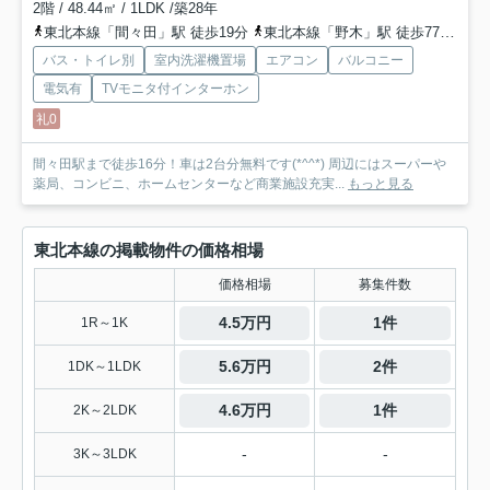
2階 / 48.44㎡ / 1LDK /築28年
東北本線「間々田」駅 徒歩19分
東北本線「野木」駅 徒歩77分
東
バス・トイレ別
室内洗濯機置場
エアコン
バルコニー
電気有
TVモニタ付インターホン
礼0
間々田駅まで徒歩16分！車は2台分無料です(*^^*) 周辺にはスーパーや
薬局、コンビニ、ホームセンターなど商業施設充実...
もっと見る
東北本線の掲載物件の価格相場
価格相場
募集件数
4.5万円
1件
1R～1K
5.6万円
2件
1DK～1LDK
4.6万円
1件
2K～2LDK
-
-
3K～3LDK