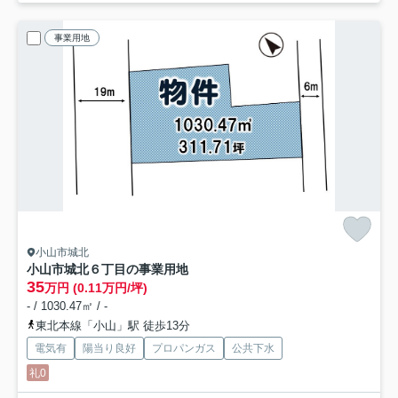
事業用地
小山市城北
小山市城北６丁目の事業用地
35
万円 (0.11万円/坪)
- / 1030.47㎡ / -
東北本線「小山」駅 徒歩13分
電気有
陽当り良好
プロパンガス
公共下水
礼0