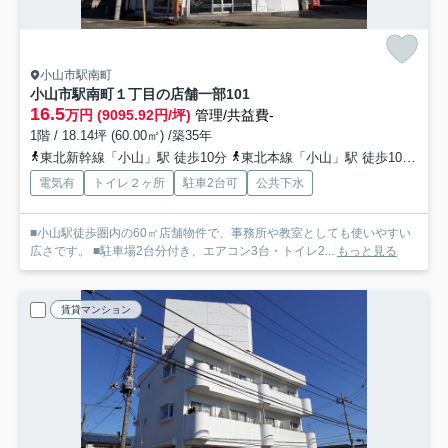
小山市駅南町
小山市駅南町１丁目の店舗一部
101
16.5
万円 (9095.92円/坪)
管理/共益費-
1階 / 18.14坪 (60.00㎡) /築35年
東北新幹線「小山」駅 徒歩10分
東北本線「小山」駅 徒歩10分
両
電気有
トイレ２ヶ所
駐車2台可
公共下水
■小山駅徒歩圏内の60㎡店舗物件で、事務所や教室としても使いやすい
広さです。 ■駐車場2台分付き、エアコン3台・トイレ2...
もっと見る
賃貸マンション