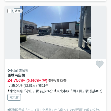
店舗
小山市西城南
西城南店舗
24.75
万円 (0.99万円/坪)
管理/共益費-
- / 25.04坪 (82.81㎡) /築11年
東北本線「小山」駅 徒歩26分
東北本線「間々田」駅 徒歩81分
電気有
■国道50号線「小山（東）交差点」から南へすぐの視認性の良い立地。