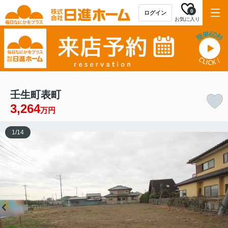
0
ログイン
お気に入り
壬生町表町
3,264
万円
1
/
14