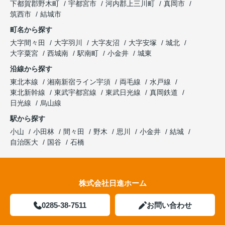
下都賀郡野木町
宇都宮市
河内郡上三川町
真岡市
筑西市
結城市
町名から探す
大字間々田
大字羽川
大字友沼
大字安塚
城北
大字粟宮
西城南
駅南町
小金井
城東
沿線から探す
東北本線
湘南新宿ライン宇須
両毛線
水戸線
東北新幹線
東武宇都宮線
東武日光線
真岡鉄道
日光線
烏山線
駅から探す
小山
小田林
間々田
野木
思川
小金井
結城
自治医大
国谷
石橋
株式会社日進ホーム
0285-38-7511
お問い合わせ