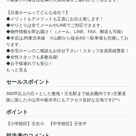
【日進ホームってどんな会社？】
◆メリットもデメリットも正直にお伝え致します！
◆やりとりは全てメールやLINEでご対応できます。
◆物件情報を即お届け！（メール、LINE、FAX、郵送も可能）
◆本店はJR東北本線 小山駅から徒歩4分！駐車場も完備してお
ります。
◆住宅ローンのご相談もお任せ下さい！スタッフ全員実績豊富！
◆女性スタッフも多数在籍!
◆お子様連れでも安心！
もっと見る
セールスポイント
300坪以上の広々とした敷地！壬生駅まで徒歩圏内です♪主要道
路に面した小山市や栃木市にもアクセス良好な立地です(^^♪
ポイント
【小学校区】壬生小
【中学校区】壬生中
担当者のコメント