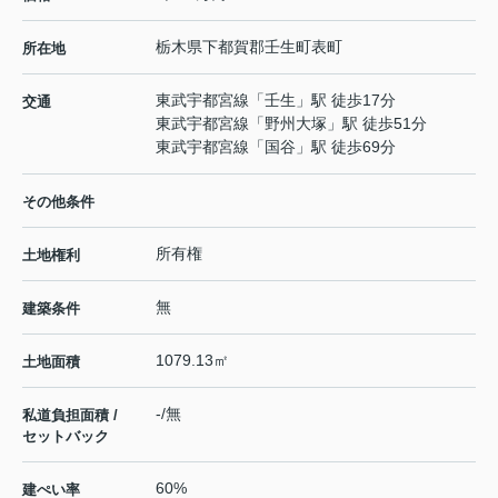
栃木県
下都賀郡壬生町
表町
所在地
東武宇都宮線
「
壬生
」駅 徒歩17分
交通
東武宇都宮線
「
野州大塚
」駅 徒歩51分
東武宇都宮線
「
国谷
」駅 徒歩69分
その他条件
所有権
土地権利
無
建築条件
1079.13㎡
土地面積
-/無
私道負担面積 /
セットバック
60%
建ぺい率