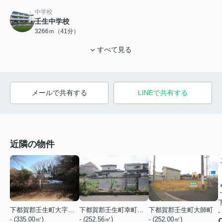
中学校
壬生中学校
3266ｍ（41分）
すべて見る
メールで共有する
LINEで共有する
近隣の物件
下都賀郡壬生町大字安塚
下都賀郡壬生町幸町１丁目
下都賀郡壬生町大師町
-
- (335.00㎡)
- (252.56㎡)
- (252.00㎡)