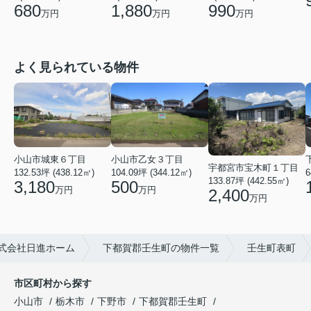
680
1,880
990
万円
万円
万円
よく見られている物件
小山市城東６丁目
小山市乙女３丁目
宇都宮市宝木町１丁目
132.53坪 (438.12㎡)
104.09坪 (344.12㎡)
6
133.87坪 (442.55㎡)
3,180
500
万円
万円
2,400
万円
式会社日進ホーム
下都賀郡壬生町の物件一覧
壬生町表町
市区町村から探す
小山市
栃木市
下野市
下都賀郡壬生町