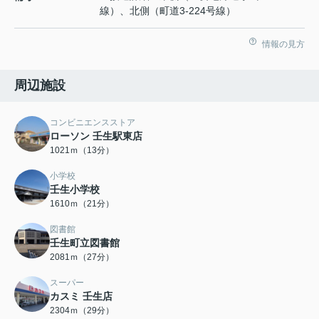
線）、北側（町道3-224号線）
情報の見方
周辺施設
コンビニエンスストア
ローソン 壬生駅東店
1021ｍ（13分）
小学校
壬生小学校
1610ｍ（21分）
図書館
壬生町立図書館
2081ｍ（27分）
スーパー
カスミ 壬生店
2304ｍ（29分）