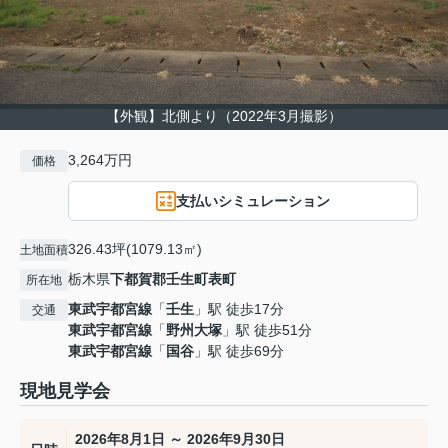
【外観】北側より（2022年3月撮影）
3,264万円
価格
支払いシミュレーション
326.43坪(1079.13㎡)
土地面積
栃木県
下都賀郡壬生町
表町
所在地
東武宇都宮線
「
壬生
」駅 徒歩17分
交通
東武宇都宮線
「
野州大塚
」駅 徒歩51分
東武宇都宮線
「
国谷
」駅 徒歩69分
現地見学会
2026年8月1日 ～ 2026年9月30日