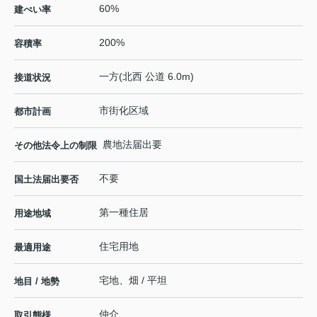
60%
建ぺい率
200%
容積率
一方(北西 公道 6.0m)
接道状況
市街化区域
都市計画
農地法届出要
その他法令上の制限
不要
国土法届出要否
第一種住居
用途地域
住宅用地
最適用途
宅地、畑 / 平坦
地目 / 地勢
仲介
取引態様