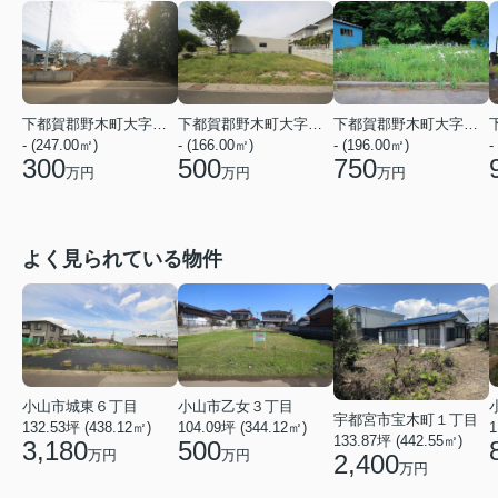
下都賀郡野木町大字野木
下都賀郡野木町大字若林
下都賀郡野木町大字南赤塚
- (247.00㎡)
- (166.00㎡)
- (196.00㎡)
-
300
500
750
万円
万円
万円
よく見られている物件
小山市城東６丁目
小山市乙女３丁目
宇都宮市宝木町１丁目
132.53坪 (438.12㎡)
104.09坪 (344.12㎡)
1
133.87坪 (442.55㎡)
3,180
500
万円
万円
2,400
万円