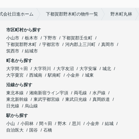
式会社日進ホーム
下都賀郡野木町の物件一覧
野木町丸林
市区町村から探す
小山市
栃木市
下野市
下都賀郡壬生町
下都賀郡野木町
宇都宮市
河内郡上三川町
真岡市
筑西市
結城市
町名から探す
大字間々田
大字羽川
大字友沼
大字安塚
城北
大字粟宮
西城南
駅南町
小金井
城東
沿線から探す
東北本線
湘南新宿ライン宇須
両毛線
水戸線
東北新幹線
東武宇都宮線
東武日光線
真岡鉄道
日光線
烏山線
駅から探す
小山
小田林
間々田
野木
思川
小金井
結城
自治医大
国谷
石橋