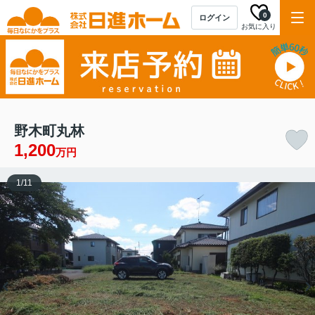
0
ログイン
お気に入り
野木町丸林
1,200
万円
1
/
11