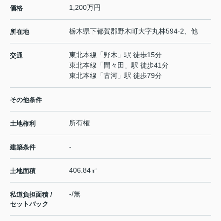
1,200万円
価格
栃木県
下都賀郡野木町
大字丸林
594-2、他
所在地
東北本線
「
野木
」駅 徒歩15分
交通
東北本線
「
間々田
」駅 徒歩41分
東北本線
「
古河
」駅 徒歩79分
その他条件
所有権
土地権利
-
建築条件
406.84㎡
土地面積
-/無
私道負担面積 /
セットバック