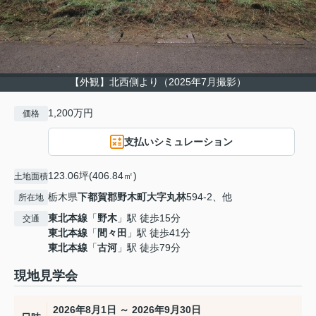
【外観】北西側より（2025年7月撮影）
1,200万円
価格
支払いシミュレーション
123.06坪(406.84㎡)
土地面積
栃木県
下都賀郡野木町
大字丸林
594-2、他
所在地
東北本線
「
野木
」駅 徒歩15分
交通
東北本線
「
間々田
」駅 徒歩41分
東北本線
「
古河
」駅 徒歩79分
現地見学会
2026年8月1日 ～ 2026年9月30日