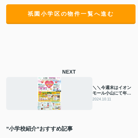
祇園小学区の物件一覧へ進む
NEXT
＼＼今週末はイオン
モール小山にて年周
祭開催／／
2024.10.11
”小学校紹介”おすすめ記事