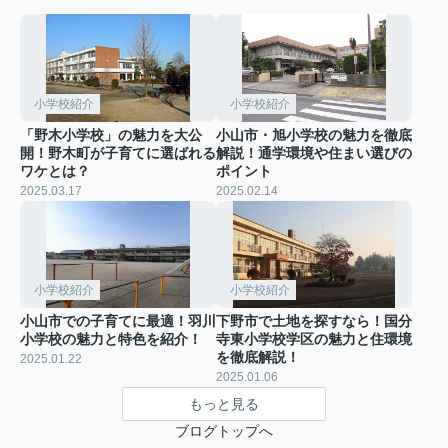
小学校紹介
小学校紹介
「野木小学校」の魅力を大公
小山市・旭小学校の魅力を徹底
開！野木町が子育てに選ばれる
解説！通学環境や住まい選びの
ワケとは？
ポイント
2025.03.17
2025.02.14
小学校紹介
小学校紹介
小山市での子育てに最適！羽川
下野市で土地を探すなら！国分
小学校の魅力と特色を紹介！
寺東小学校学区の魅力と住環境
を徹底解説！
2025.01.22
2025.01.06
もっと見る
ブログトップへ