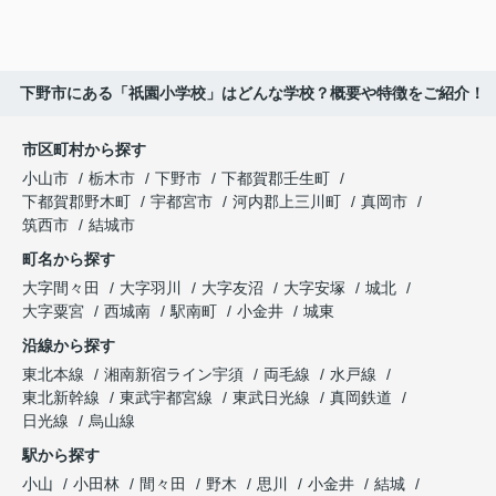
下野市にある「祇園小学校」はどんな学校？概要や特徴をご紹介！
市区町村から探す
小山市
栃木市
下野市
下都賀郡壬生町
下都賀郡野木町
宇都宮市
河内郡上三川町
真岡市
筑西市
結城市
町名から探す
大字間々田
大字羽川
大字友沼
大字安塚
城北
大字粟宮
西城南
駅南町
小金井
城東
沿線から探す
東北本線
湘南新宿ライン宇須
両毛線
水戸線
東北新幹線
東武宇都宮線
東武日光線
真岡鉄道
日光線
烏山線
駅から探す
小山
小田林
間々田
野木
思川
小金井
結城