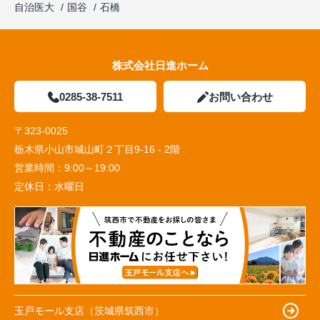
自治医大
国谷
石橋
株式会社日進ホーム
0285-38-7511
お問い合わせ
〒323-0025
栃木県小山市城山町２丁目9-16 - 2階
営業時間：
9:00～19:00
定休日：
水曜日
玉戸モール支店（茨城県筑西市）