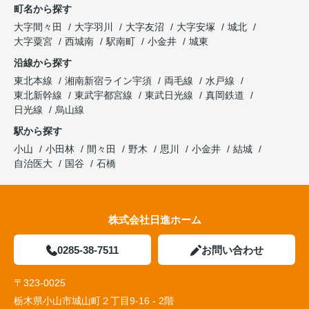
町名から探す
大字間々田
大字羽川
大字友沼
大字安塚
城北
大字粟宮
西城南
駅南町
小金井
城東
沿線から探す
東北本線
湘南新宿ライン宇須
両毛線
水戸線
東北新幹線
東武宇都宮線
東武日光線
真岡鉄道
日光線
烏山線
駅から探す
小山
小田林
間々田
野木
思川
小金井
結城
自治医大
国谷
石橋
株式会社日進ホーム
0285-38-7511
お問い合わせ
〒323-0025
栃木県小山市城山町２丁目9-16 - 2階