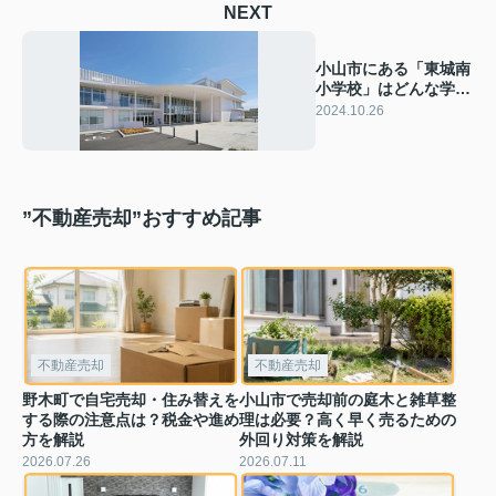
NEXT
小山市にある「東城南
小学校」はどんな学
校？概要や特徴をご紹
2024.10.26
介！
”不動産売却”おすすめ記事
不動産売却
不動産売却
野木町で自宅売却・住み替えを
小山市で売却前の庭木と雑草整
する際の注意点は？税金や進め
理は必要？高く早く売るための
方を解説
外回り対策を解説
2026.07.26
2026.07.11