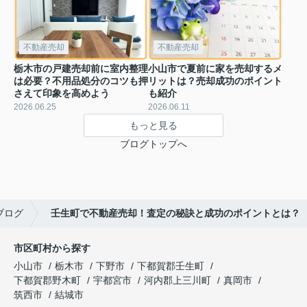
不動産売却
不動産売却
栃木市の戸建売却前に室内整理
小山市で夏前に家を売却するメ
は必要？不用品処分のコツも押
リットは？売却成功のポイント
さえて印象を高めよう
も紹介
2026.06.25
2026.06.11
もっと見る
ブログトップへ
ブログ
壬生町で不動産売却！査定の秘訣と成功のポイントとは？
市区町村から探す
小山市
栃木市
下野市
下都賀郡壬生町
下都賀郡野木町
宇都宮市
河内郡上三川町
真岡市
筑西市
結城市