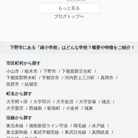
もっと見る
ブログトップへ
下野市にある「緑小学校」はどんな学校？概要や特徴をご紹介！
市区町村から探す
小山市
栃木市
下野市
下都賀郡壬生町
下都賀郡野木町
宇都宮市
河内郡上三川町
真岡市
筑西市
結城市
町名から探す
大字間々田
大字羽川
大字友沼
大字安塚
城北
大字粟宮
西城南
駅南町
小金井
城東
沿線から探す
東北本線
湘南新宿ライン宇須
両毛線
水戸線
東北新幹線
東武宇都宮線
東武日光線
真岡鉄道