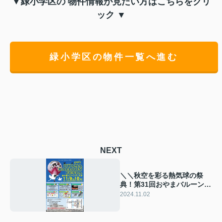
▼緑小学区の 物件情報が見たい方はこちらをクリ
ック ▼
緑小学区の物件一覧へ進む
NEXT
＼＼秋空を彩る熱気球の祭
典！第31回おやまバルーンフ
ェスタへ行こう！／／
2024.11.02