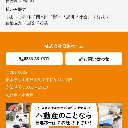
日光線
烏山線
駅から探す
小山
小田林
間々田
野木
思川
小金井
結城
自治医大
国谷
石橋
株式会社日進ホーム
0285-38-7511
お問い合わせ
〒323-0025
栃木県小山市城山町２丁目9-16 - 2階
営業時間：
9:00～19:00
定休日：
水曜日