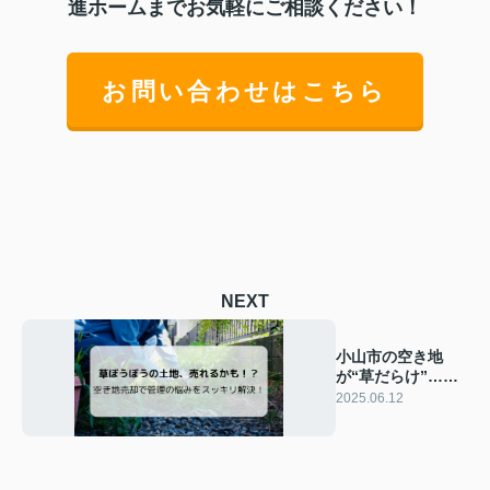
進ホームまでお気軽にご相談ください！
お問い合わせはこちら
NEXT
小山市の空き地
が“草だらけ”…管
理が面倒になった
2025.06.12
土地の売却術！