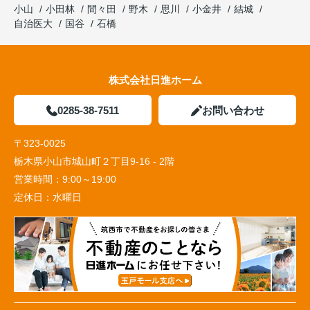
小山
小田林
間々田
野木
思川
小金井
結城
自治医大
国谷
石橋
株式会社日進ホーム
0285-38-7511
お問い合わせ
〒323-0025
栃木県小山市城山町２丁目9-16 - 2階
営業時間：
9:00～19:00
定休日：
水曜日