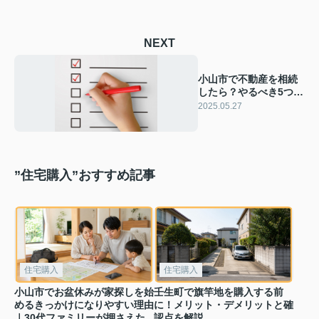
NEXT
小山市で不動産を相続
したら？やるべき5つの
ことをご紹介
2025.05.27
”住宅購入”おすすめ記事
住宅購入
住宅購入
小山市でお盆休みが家探しを始
壬生町で旗竿地を購入する前
めるきっかけになりやすい理由
に！メリット・デメリットと確
｜30代ファミリーが押さえた
認点を解説