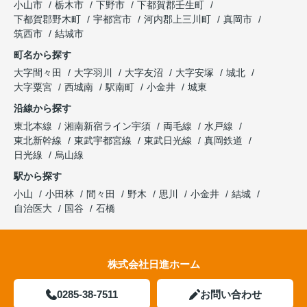
小山市
栃木市
下野市
下都賀郡壬生町
下都賀郡野木町
宇都宮市
河内郡上三川町
真岡市
筑西市
結城市
町名から探す
大字間々田
大字羽川
大字友沼
大字安塚
城北
大字粟宮
西城南
駅南町
小金井
城東
沿線から探す
東北本線
湘南新宿ライン宇須
両毛線
水戸線
東北新幹線
東武宇都宮線
東武日光線
真岡鉄道
日光線
烏山線
駅から探す
小山
小田林
間々田
野木
思川
小金井
結城
自治医大
国谷
石橋
株式会社日進ホーム
0285-38-7511
お問い合わせ