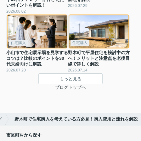
いポイントを解説！
2026.07.29
2026.08.02
住宅購入
住宅購入
小山市で住宅展示場を見学する
野木町で平屋住宅を検討中の方
コツは？比較のポイントを30
へ！メリットと注意点を老後目
代夫婦向けに解説
線で詳しく解説
2026.07.20
2026.07.14
もっと見る
ブログトップへ
グ
野木町で住宅購入を考えている方必見！購入費用と流れを解説
市区町村から探す