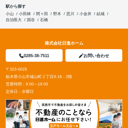
駅から探す
小山
小田林
間々田
野木
思川
小金井
結城
自治医大
国谷
石橋
株式会社日進ホーム
0285-38-7511
お問い合わせ
〒323-0025
栃木県小山市城山町２丁目9-16 - 2階
営業時間：
9:00～19:00
定休日：
水曜日