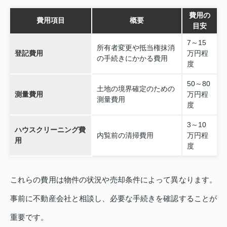
費用の
費用項目
概要
目安
7～15
所有者変更や抵当権抹消
登記費用
万円程
の手続きにかかる費用
度
50～80
土地の境界確定のための
測量費用
万円程
測量費用
度
3～10
ハウスクリーニング費
内覧前の清掃費用
万円程
用
度
これらの費用は物件の状況や売却条件によって異なります。
事前に不動産会社と相談し、必要な手続きを確認することが
重要です。