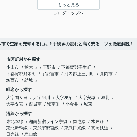
もっと見る
ブログトップへ
木市で空家を売却するには？手続きの流れと高く売るコツを徹底解説！
市区町村から探す
小山市
栃木市
下野市
下都賀郡壬生町
下都賀郡野木町
宇都宮市
河内郡上三川町
真岡市
筑西市
結城市
町名から探す
大字間々田
大字羽川
大字友沼
大字安塚
城北
大字粟宮
西城南
駅南町
小金井
城東
沿線から探す
東北本線
湘南新宿ライン宇須
両毛線
水戸線
東北新幹線
東武宇都宮線
東武日光線
真岡鉄道
日光線
烏山線