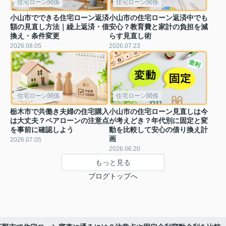
住宅ローン関係
住宅ローン関係
小山市でできる住宅ローン返済
小山市の住宅ローン返済中でも
額の見直し方法｜繰上返済・借
安心？教育費と家計の負担を減
換え・条件変更
らす見直し術
2026.08.05
2026.07.23
住宅ローン関係
住宅ローン関係
栃木市で共働き夫婦の住宅購入
小山市の住宅ローン見直しは今
は大丈夫？ペアローンの注意点
が考えどき？年代別に固定と変
を事前に確認しよう
動を比較して安心の借り換え計
画
2026.07.05
2026.06.20
もっと見る
ブログトップへ