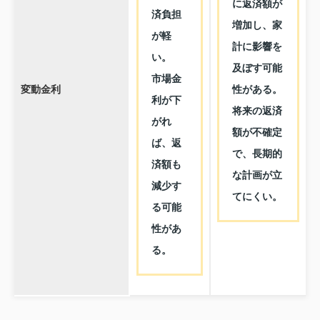
に返済額が
済負担
増加し、家
が軽
計に影響を
い。
及ぼす可能
市場金
変動金利
性がある。
利が下
将来の返済
がれ
額が不確定
ば、返
で、長期的
済額も
な計画が立
減少す
てにくい。
る可能
性があ
る。