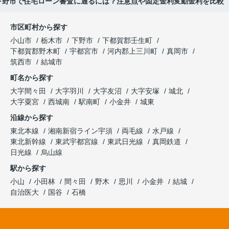
下野市で住宅ローン審査に通るには？注意点や固定金利変動金利を比較
市区町村から探す
小山市
栃木市
下野市
下都賀郡壬生町
下都賀郡野木町
宇都宮市
河内郡上三川町
真岡市
筑西市
結城市
町名から探す
大字間々田
大字羽川
大字友沼
大字安塚
城北
大字粟宮
西城南
駅南町
小金井
城東
沿線から探す
東北本線
湘南新宿ライン宇須
両毛線
水戸線
東北新幹線
東武宇都宮線
東武日光線
真岡鉄道
日光線
烏山線
駅から探す
小山
小田林
間々田
野木
思川
小金井
結城
自治医大
国谷
石橋