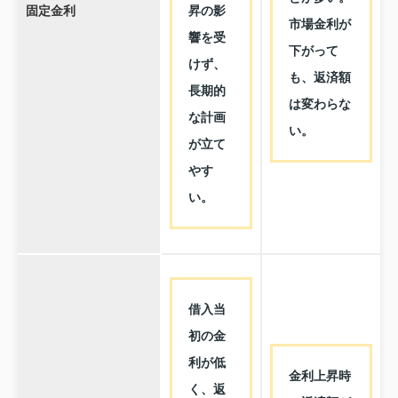
固定金利
昇の影
市場金利が
響を受
下がって
けず、
も、返済額
長期的
は変わらな
な計画
い。
が立て
やす
い。
借入当
初の金
利が低
金利上昇時
く、返