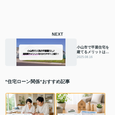
NEXT
小山市で平屋住宅を
建てるメリットは？
建築費やおすすめポ
2025.08.16
イントも紹介
”住宅ローン関係”おすすめ記事